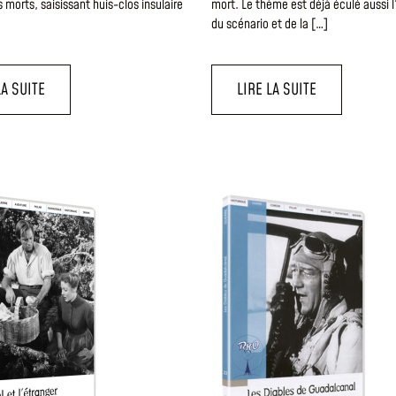
s morts, saisissant huis-clos insulaire
mort. Le thème est déjà éculé aussi 
du scénario et de la […]
LA SUITE
LIRE LA SUITE