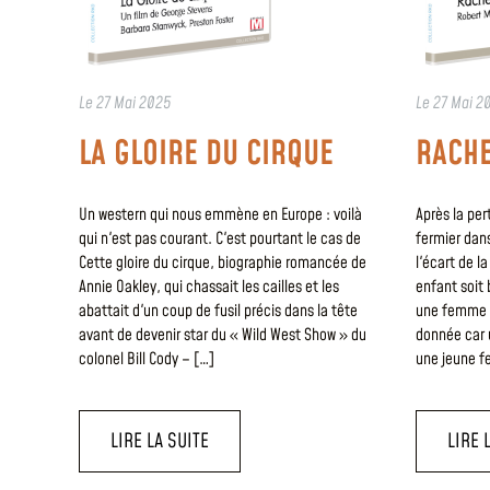
Le
27 Mai 2025
Le
27 Mai 2
LA GLOIRE DU CIRQUE
RACHE
Un western qui nous emmène en Europe : voilà
Après la pe
qui n'est pas courant. C'est pourtant le cas de
fermier dans
Cette gloire du cirque, biographie romancée de
l'écart de 
Annie Oakley, qui chassait les cailles et les
enfant soit 
abattait d'un coup de fusil précis dans la tête
une femme (
avant de devenir star du « Wild West Show » du
donnée car 
colonel Bill Cody – […]
une jeune f
LIRE LA SUITE
LIRE 