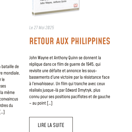
Le
27 Mai 2025
RETOUR AUX PHILIPPINES
John Wayne et Anthony Quinn se donnent la
réplique dans ce film de guerre de 1945, qui
 bataille de
revisite une défaite et annonce les sous-
re mondiale,
bassements d'une victoire par la résistance face
 le
à l'envahisseur. Un film qui tranche avec ceux
 ses
réalisés jusque-là par Edward Dmytryk, plus
ar la même
connu pour ses positions pacifistes et de gauche
 convaincus
– au point […]
rdres du
[…]
LIRE LA SUITE