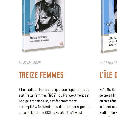
Le
27 Mai 2025
Le
27 Mai 2
TREIZE FEMMES
L’ÎLE
Film inédit en France sur quelque support que ce
En 1945, Bor
soit Treize femmes (1932), du Franco-Américain
de trois film
George Archainbaud, est étonnamment
du très réu
estampillé « Fantastique » dans les sous-genres
la direction
de la collection « RKO ». Pourtant, s'il y est
Bedlam de M