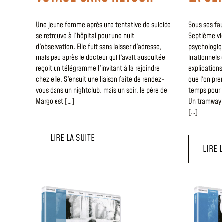
Une jeune femme après une tentative de suicide
Sous ses fau
se retrouve à l'hôpital pour une nuit
Septième vic
d'observation. Elle fuit sans laisser d'adresse,
psychologiq
mais peu après le docteur qui l'avait auscultée
irrationnels
reçoit un télégramme l'invitant à la rejoindre
explication
chez elle. S'ensuit une liaison faite de rendez-
que l'on pre
vous dans un nightclub, mais un soir, le père de
temps pour r
Margo est […]
Un tramway 
[…]
LIRE LA SUITE
LIRE 