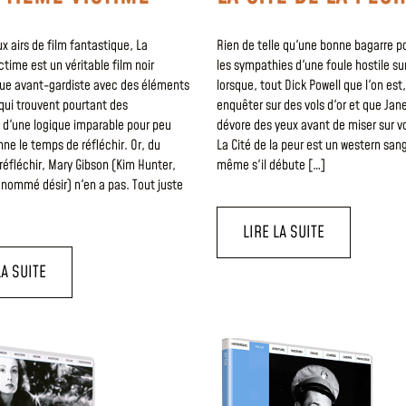
x airs de film fantastique, La
Rien de telle qu'une bonne bagarre po
time est un véritable film noir
les sympathies d'une foule hostile su
ue avant-gardiste avec des éléments
lorsque, tout Dick Powell que l'on est
 qui trouvent pourtant des
enquêter sur des vols d'or et que Jan
s d'une logique imparable pour peu
dévore des yeux avant de miser sur vo
nne le temps de réfléchir. Or, du
La Cité de la peur est un western sang
éfléchir, Mary Gibson (Kim Hunter,
même s'il débute […]
nommé désir) n'en a pas. Tout juste
LIRE LA SUITE
LA SUITE