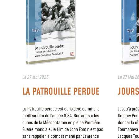
Le
27 Mai 2025
Le
27 Mai 2
LA PATROUILLE PERDUE
JOURS
La Patrouille perdue est considéré comme le
Jusqu'à pré
meilleur film de l'année 1934. Surfant sur les
Gregory Peck
dunes de la Mésopotamie en pleine Première
donner la r
Guerre mondiale, le film de John Ford n'est pas
Toumanova d
sans rappeler le combat mené par Lawrence
Jacques Tour