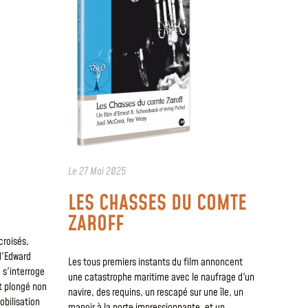
Le
27 Mai 2025
LES CHASSES DU COMTE
ZAROFF
croisés,
d'Edward
Les tous premiers instants du film annoncent
s'interroge
une catastrophe maritime avec le naufrage d'un
t plongé non
navire, des requins, un rescapé sur une île, un
obilisation
manoir à la porte impressionnante, et un