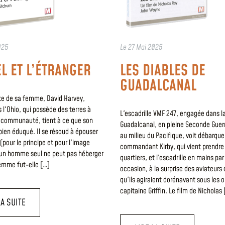
025
Le
27 Mai 2025
L ET L’ÉTRANGER
LES DIABLES DE
GUADALCANAL
rte de sa femme, David Harvey,
 l'Ohio, qui possède des terres à
L'escadrille VMF 247, engagée dans la
la communauté, tient à ce que son
Guadalcanal, en pleine Seconde Guer
bien éduqué. Il se résoud à épouser
au milieu du Pacifique, voit débarquer
pour le principe et pour l'image
commandant Kirby, qui vient prendre
un homme seul ne peut pas héberger
quartiers, et l'escadrille en mains p
emme fut-elle […]
occasion, à la surprise des aviateurs
qu'ils agiraient dorénavant sous les o
capitaine Griffin. Le film de Nicholas 
LA SUITE