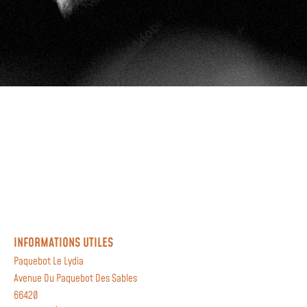
INFORMATIONS UTILES
Paquebot Le Lydia
Avenue Du Paquebot Des Sables
66420