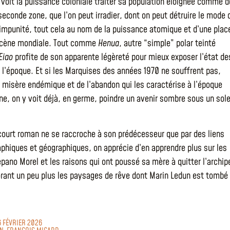
i voit la puissance coloniale traiter sa population éloignée comme 
seconde zone, que l’on peut irradier, dont on peut détruire le mode 
 impunité, tout cela au nom de la puissance atomique et d’une plac
 scène mondiale. Tout comme
Henua
, autre “simple” polar teinté
Eiao
profite de son apparente légèreté pour mieux exposer l’état de
e l’époque. Et si les Marquises des années 1970 ne souffrent pas,
a misère endémique et de l’abandon qui les caractérise à l’époque
e, on y voit déjà, en germe, poindre un avenir sombre sous un sole
ourt roman ne se raccroche à son prédécesseur que par des liens
aphiques et géographiques, on apprécie d’en apprendre plus sur les
pano Morel et les raisons qui ont poussé sa mère à quitter l’archipe
orant un peu plus les paysages de rêve dont Marin Ledun est tombé
6 FÉVRIER 2026