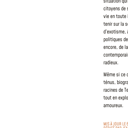
situation qu
citoyens de 
vie en toute
tenir sur la
d’exotisme,
politiques d
encore, de l
contemporain
radieux.
Même si ce c
ténus, biogr
racines de Te
tout en expl
amoureux.
MIS À JOUR LE 