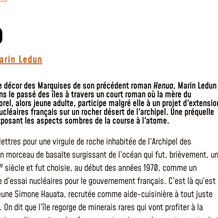
o
arin Ledun
e décor des Marquises de son précédent roman
Henua
, Marin Ledun
ns le passé des îles à travers un court roman où la mère du
rel, alors jeune adulte, participe malgré elle à un projet d'extensio
cléaires français sur un rocher désert de l'archipel. Une préquelle
posant les aspects sombres de la course à l'atome.
lettres pour une virgule de roche inhabitée de l’Archipel des
n morceau de basalte surgissant de l’océan qui fut, brièvement, u
e
siècle et fut choisie, au début des années 1970, comme un
e d’essai nucléaires pour le gouvernement français. C’est là qu’est
eune Simone Hauata, recrutée comme aide-cuisinière à tout juste
 On dit que l’île regorge de minerais rares qui vont profiter à la