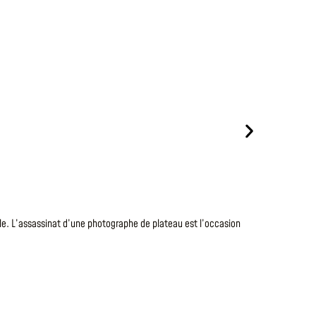
Le
7 Août 20
TANTE
le. L’assassinat d’une photographe de plateau est l’occasion
Après s’être
en faisant to
fantastiques
LIRE LA