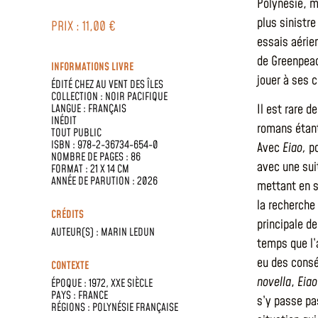
Polynésie, ma
plus sinistre
PRIX : 11,00 €
essais aérie
de Greenpeac
INFORMATIONS LIVRE
jouer à ses 
ÉDITÉ CHEZ
AU VENT DES ÎLES
COLLECTION :
NOIR PACIFIQUE
Il est rare d
LANGUE :
FRANÇAIS
INÉDIT
romans étant
TOUT PUBLIC
ISBN : 978-2-36734-654-0
Avec
Eiao,
po
NOMBRE DE PAGES : 86
avec une sui
FORMAT : 21 X 14 CM
ANNÉE DE PARUTION : 2026
mettant en s
la recherche 
CRÉDITS
principale d
AUTEUR(S) :
MARIN LEDUN
temps que l’a
eu des consé
CONTEXTE
novella
,
Eiao
ÉPOQUE :
1972
,
XXE SIÈCLE
PAYS :
FRANCE
s’y passe pa
RÉGIONS :
POLYNÉSIE FRANÇAISE