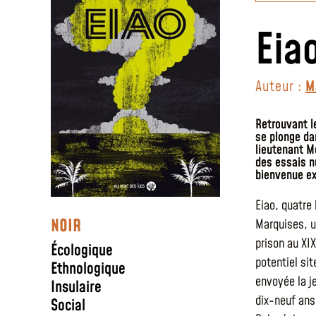
Eia
Auteur :
M
Retrouvant l
se plonge da
lieutenant Mo
des essais nu
bienvenue ex
Eiao, quatre 
NOIR
Marquises, u
prison au XIX
Écologique
potentiel sit
Ethnologique
envoyée la j
Insulaire
dix-neuf ans.
Social