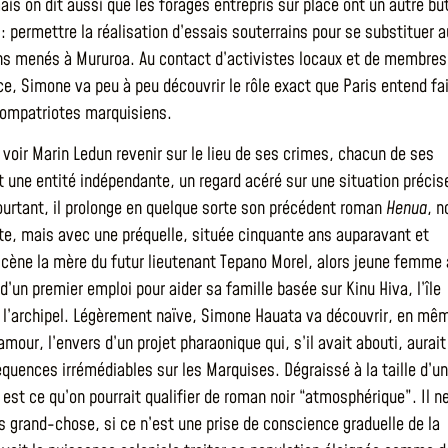
is on dit aussi que les forages entrepris sur place ont un autre bu
 : permettre la réalisation d’essais souterrains pour se substituer a
ns menés à Mururoa. Au contact d’activistes locaux et de membres
e, Simone va peu à peu découvrir le rôle exact que Paris entend fa
compatriotes marquisiens.
e voir Marin Ledun revenir sur le lieu de ses crimes, chacun de ses
 une entité indépendante, un regard acéré sur une situation précis
urtant, il prolonge en quelque sorte son précédent roman
Henua
, n
te, mais avec une préquelle, située cinquante ans auparavant et
cène la mère du futur lieutenant Tepano Morel, alors jeune femme 
d’un premier emploi pour aider sa famille basée sur Kinu Hiva, l’île
e l’archipel. Légèrement naïve, Simone Hauata va découvrir, en mê
mour, l’envers d’un projet pharaonique qui, s’il avait abouti, aurait
quences irrémédiables sur les Marquises. Dégraissé à la taille d’u
est ce qu’on pourrait qualifier de roman noir “atmosphérique”. Il n
s grand-chose, si ce n’est une prise de conscience graduelle de la