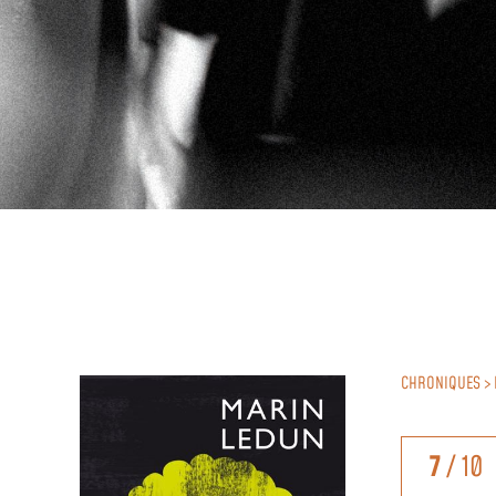
CHRONIQUES > 
7
/ 10