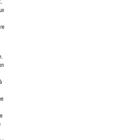
t,
ux
ire
e.
on
à
me
ne
e