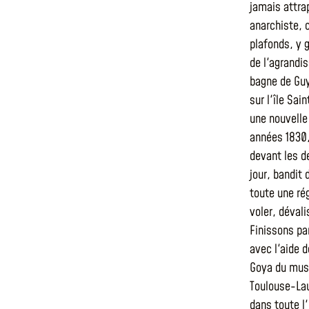
jamais attra
anarchiste, c
plafonds, y g
de l'agrandi
bagne de Guy
sur l'île Sai
une nouvelle
années 1830,
devant les de
jour, bandit
toute une ré
voler, déval
Finissons pa
avec l'aide d
Goya du musé
Toulouse-Lau
dans toute l