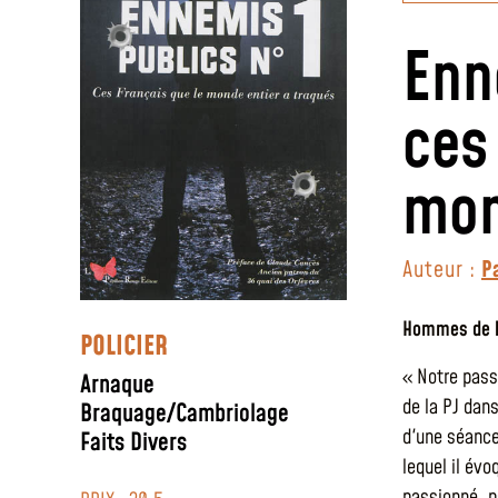
Enn
ces
mon
Auteur :
P
Hommes de 
POLICIER
« Notre pass
Arnaque
de la PJ dan
Braquage/Cambriolage
d'une séance 
Faits Divers
lequel il év
passionné, p