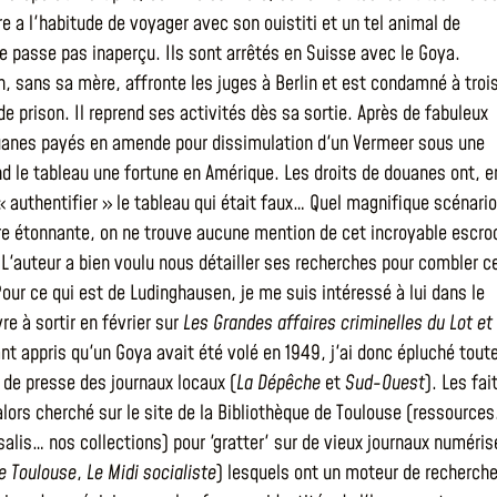
a l'habitude de voyager avec son ouistiti et un tel animal de
 passe pas inaperçu. Ils sont arrêtés en Suisse avec le Goya.
, sans sa mère, affronte les juges à Berlin et est condamné à troi
e prison. Il reprend ses activités dès sa sortie. Après de fabuleux
uanes payés en amende pour dissimulation d'un Vermeer sous une
end le tableau une fortune en Amérique. Les droits de douanes ont, e
 « authentifier » le tableau qui était faux… Quel magnifique scénario
e étonnante, on ne trouve aucune mention de cet incroyable escro
. L'auteur a bien voulu nous détailler ses recherches pour combler c
our ce qui est de Ludinghausen, je me suis intéressé à lui dans le
vre à sortir en février sur
Les Grandes affaires criminelles du Lot et
ant appris qu'un Goya avait été volé en 1949, j'ai donc épluché tout
 de presse des journaux locaux (
La Dépêche
et
Sud-Ouest
). Les fai
 alors cherché sur le site de la Bibliothèque de Toulouse (ressource
salis… nos collections) pour 'gratter' sur de vieux journaux numéris
de Toulouse
,
Le Midi socialiste
) lesquels ont un moteur de recherch