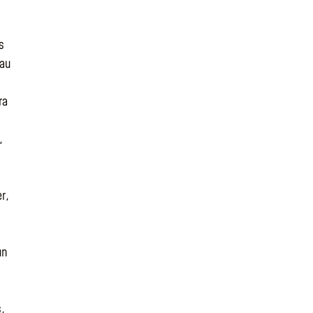
s
 au
ra
,
r,
un
s,