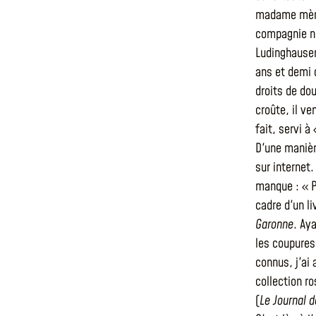
madame mère 
compagnie ne
Ludinghausen
ans et demi d
droits de do
croûte, il v
fait, servi à
D'une manièr
sur internet
manque : « P
cadre d'un li
Garonne
. Ay
les coupures
connus, j'ai
collection ro
(
Le Journal 