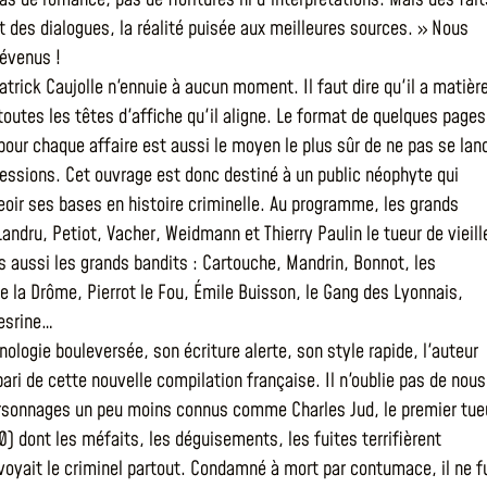
t des dialogues, la réalité puisée aux meilleures sources. » Nous
révenus !
Patrick Caujolle n'ennuie à aucun moment. Il faut dire qu'il a matièr
toutes les têtes d'affiche qu'il aligne. Le format de quelques pages
 pour chaque affaire est aussi le moyen le plus sûr de ne pas se lan
ressions. Cet ouvrage est donc destiné à un public néophyte qui
eoir ses bases en histoire criminelle. Au programme, les grands
andru, Petiot, Vacher, Weidmann et Thierry Paulin le tueur de vieill
aussi les grands bandits : Cartouche, Mandrin, Bonnot, les
e la Drôme, Pierrot le Fou, Émile Buisson, le Gang des Lyonnais,
esrine…
ologie bouleversée, son écriture alerte, son style rapide, l'auteur
ari de cette nouvelle compilation française. Il n'oublie pas de nous
ersonnages un peu moins connus comme Charles Jud, le premier tue
0) dont les méfaits, les déguisements, les fuites terrifièrent
i voyait le criminel partout. Condamné à mort par contumace, il ne f