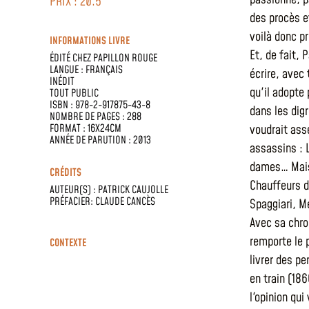
PRIX : 20.5
des procès e
voilà donc p
INFORMATIONS LIVRE
Et, de fait, 
ÉDITÉ CHEZ
PAPILLON ROUGE
LANGUE :
FRANÇAIS
écrire, avec 
INÉDIT
qu'il adopte
TOUT PUBLIC
ISBN : 978-2-917875-43-8
dans les dig
NOMBRE DE PAGES : 288
voudrait ass
FORMAT : 16X24CM
ANNÉE DE PARUTION : 2013
assassins : L
dames… Mais 
CRÉDITS
Chauffeurs d
AUTEUR(S) :
PATRICK CAUJOLLE
PRÉFACIER: CLAUDE CANCÈS
Spaggiari, M
Avec sa chron
remporte le p
CONTEXTE
livrer des p
en train (186
l'opinion qu