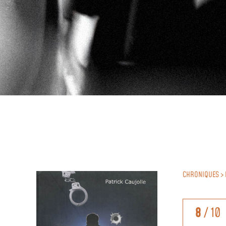
CHRONIQUES > 
8
/ 10