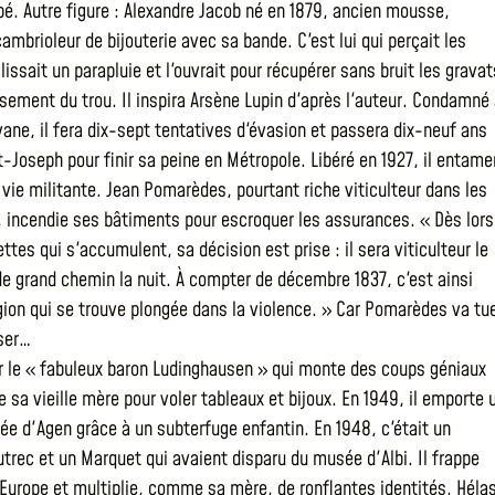
pé. Autre figure : Alexandre Jacob né en 1879, ancien mousse,
ambrioleur de bijouterie avec sa bande. C'est lui qui perçait les
lissait un parapluie et l'ouvrait pour récupérer sans bruit les gravat
ssement du trou. Il inspira Arsène Lupin d'après l'auteur. Condamné
ane, il fera dix-sept tentatives d'évasion et passera dix-neuf ans
nt-Joseph pour finir sa peine en Métropole. Libéré en 1927, il entame
 vie militante. Jean Pomarèdes, pourtant riche viticulteur dans les
 incendie ses bâtiments pour escroquer les assurances. « Dès lors
ttes qui s'accumulent, sa décision est prise : il sera viticulteur le
 de grand chemin la nuit. À compter de décembre 1837, c'est ainsi
gion qui se trouve plongée dans la violence. » Car Pomarèdes va tue
iser…
r le « fabuleux baron Ludinghausen » qui monte des coups géniaux
e sa vieille mère pour voler tableaux et bijoux. En 1949, il emporte 
e d'Agen grâce à un subterfuge enfantin. En 1948, c'était un
trec et un Marquet qui avaient disparu du musée d'Albi. Il frappe
'Europe et multiplie, comme sa mère, de ronflantes identités. Héla