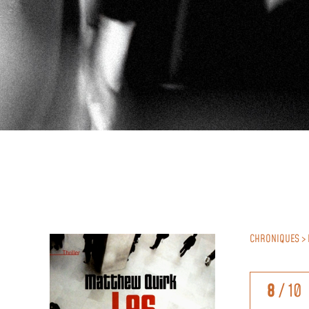
CHRONIQUES > 
8
/ 10