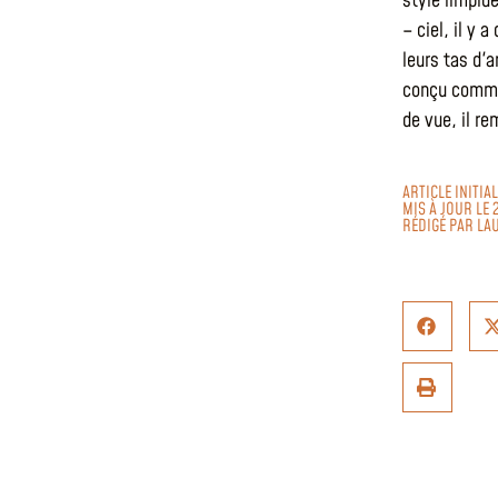
style limpid
– ciel, il y
leurs tas d'
conçu comme 
de vue, il r
ARTICLE INITI
MIS À JOUR LE 
RÉDIGÉ PAR
LA