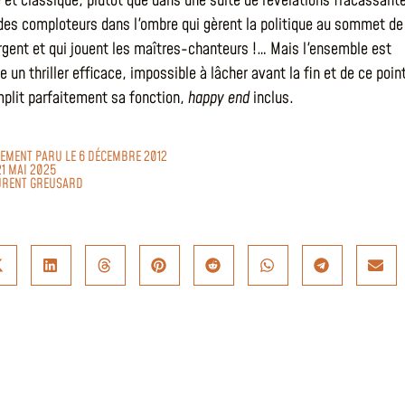
e et classique, plutôt que dans une suite de révélations fracassant
 a des comploteurs dans l'ombre qui gèrent la politique au sommet de
argent et qui jouent les maîtres-chanteurs !… Mais l'ensemble est
un thriller efficace, impossible à lâcher avant la fin et de ce poin
emplit parfaitement sa fonction,
happy end
inclus.
ALEMENT PARU LE 6 DÉCEMBRE 2012
21 MAI 2025
URENT GREUSARD