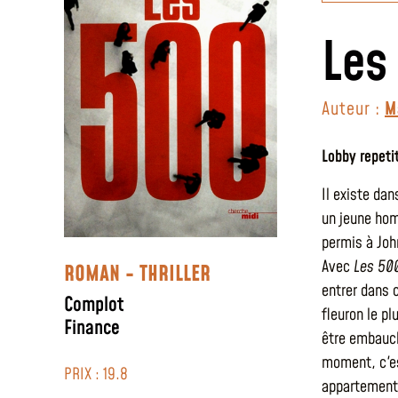
Les
Auteur :
M
Lobby repeti
Il existe dan
un jeune hom
permis à Joh
Avec
Les 50
ROMAN - THRILLER
entrer dans 
Complot
fleuron le p
Finance
être embauch
moment, c'es
PRIX : 19.8
appartement 