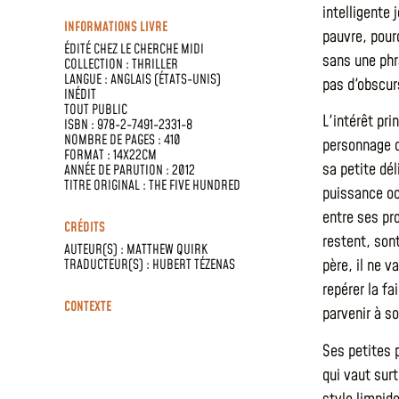
intelligente 
INFORMATIONS LIVRE
pauvre, pour
ÉDITÉ CHEZ
LE CHERCHE MIDI
sans une phr
COLLECTION :
THRILLER
LANGUE :
ANGLAIS (ÉTATS-UNIS)
pas d'obscur
INÉDIT
TOUT PUBLIC
L'intérêt pr
ISBN : 978-2-7491-2331-8
NOMBRE DE PAGES : 410
personnage c
FORMAT : 14X22CM
sa petite dél
ANNÉE DE PARUTION : 2012
TITRE ORIGINAL : THE FIVE HUNDRED
puissance oc
entre ses pro
CRÉDITS
restent, sont
AUTEUR(S) :
MATTHEW QUIRK
père, il ne v
TRADUCTEUR(S) :
HUBERT TÉZENAS
repérer la fa
CONTEXTE
parvenir à so
Ses petites 
qui vaut sur