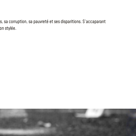
LA MO
s, sa corruption, sa pauvreté et ses disparitions. S’accaparant
Nicolas Bouq
on stylée.
séculaire et
LIRE LA