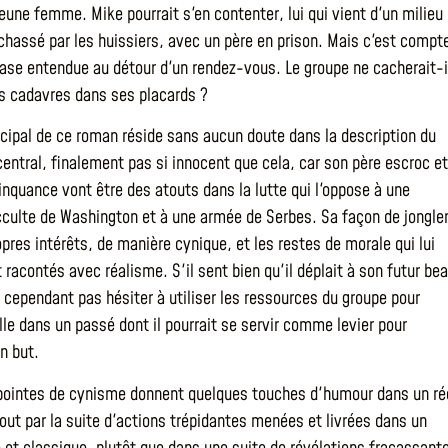
jeune femme. Mike pourrait s'en contenter, lui qui vient d'un milieu
chassé par les huissiers, avec un père en prison. Mais c'est compt
ase entendue au détour d'un rendez-vous. Le groupe ne cacherait-i
s cadavres dans ses placards ?
incipal de ce roman réside sans aucun doute dans la description du
entral, finalement pas si innocent que cela, car son père escroc et
inquance vont être des atouts dans la lutte qui l'oppose à une
culte de Washington et à une armée de Serbes. Sa façon de jongle
pres intérêts, de manière cynique, et les restes de morale qui lui
 racontés avec réalisme. S'il sent bien qu'il déplait à son futur be
a cependant pas hésiter à utiliser les ressources du groupe pour
ille dans un passé dont il pourrait se servir comme levier pour
n but.
pointes de cynisme donnent quelques touches d'humour dans un ré
tout par la suite d'actions trépidantes menées et livrées dans un