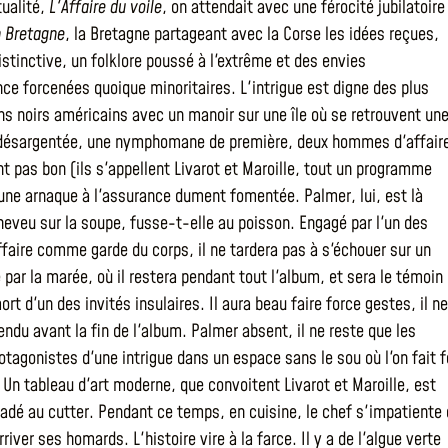
tualité,
L'Affaire du voile
, on attendait avec une férocité jubilatoire
 Bretagne
, la Bretagne partageant avec la Corse les idées reçues,
istinctive, un folklore poussé à l'extrême et des envies
ce forcenées quoique minoritaires. L'intrigue est digne des plus
s noirs américains avec un manoir sur une île où se retrouvent un
 désargentée, une nymphomane de première, deux hommes d'affair
nt pas bon (ils s'appellent Livarot et Maroille, tout un programme
t une arnaque à l'assurance dument fomentée. Palmer, lui, est là
veu sur la soupe, fusse-t-elle au poisson. Engagé par l'un des
aire comme garde du corps, il ne tardera pas à s'échouer sur un
 par la marée, où il restera pendant tout l'album, et sera le témoin
rt d'un des invités insulaires. Il aura beau faire force gestes, il ne
ndu avant la fin de l'album. Palmer absent, il ne reste que les
otagonistes d'une intrigue dans un espace sans le sou où l'on fait 
 Un tableau d'art moderne, que convoitent Livarot et Maroille, est
lladé au cutter. Pendant ce temps, en cuisine, le chef s'impatiente
rriver ses homards. L'histoire vire à la farce. Il y a de l'algue verte