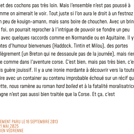
, et des cochons pas très loin. Mais l'ensemble n'est pas poussé à
me on aimerait le voir. Tout juste si l'on aura le droit à un festnoz
n peu de kouign-amann, mais sans boire de chouchen. Avec un brin
oi, on pourrait reprocher à l'intrigue de pouvoir se fondre un peu
 avec quelques raccords comme en Normandie ou en Aquitaine. Il y
ntes d'humour bienvenues (Haddock, Tintin et Milou), des portes
lègrement (un Breton qui ne dessaoule pas de la journée), mais rie
te comme dans l'aventure corse. C'est bien, mais pas très bien, c'e
s guère jouissif. Il y a une ironie mordante à découvrir vers la tout
oire avec un container au contenu improbable échoué sur un récif qu
uette, nous ramène au roman
hard boiled
et à la fatalité moralisatric
gne n'est pas aussi bien traitée que la Corse. Et ça, c'est
LEMENT PARU LE 16 SEPTEMBRE 2013
21 MAI 2025
LIEN VÉDRENNE