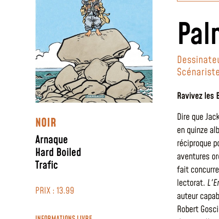
Pal
Dessinate
Scénarist
Ravivez les 
Dire que Jack
NOIR
en quinze al
Arnaque
réciproque po
Hard Boiled
aventures or
Trafic
fait concurr
lectorat.
L'E
PRIX : 13.99
auteur capab
Robert Gosc
INFORMATIONS LIVRE