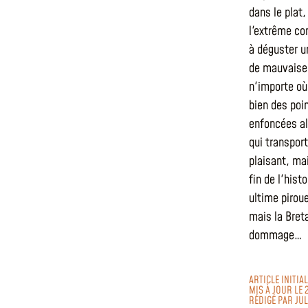
dans le plat
l'extrême com
à déguster u
de mauvaise f
n'importe où
bien des poi
enfoncées al
qui transpor
plaisant, mai
fin de l'hist
ultime piro
mais la Breta
dommage…
ARTICLE INITIA
MIS À JOUR LE 
RÉDIGÉ PAR
JU