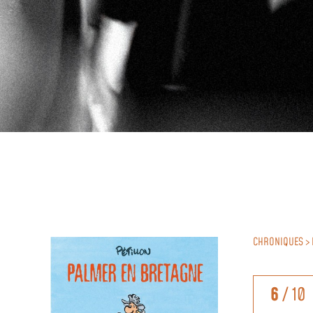
CHRONIQUES > 
6
/ 10