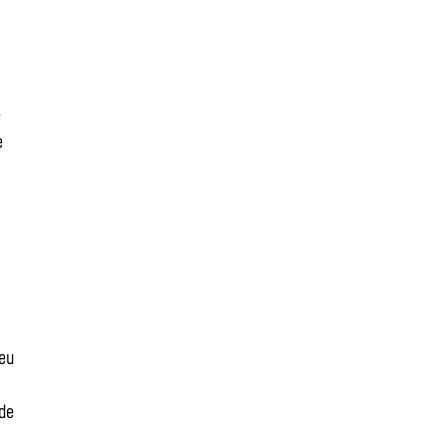
e
e
feu
 de