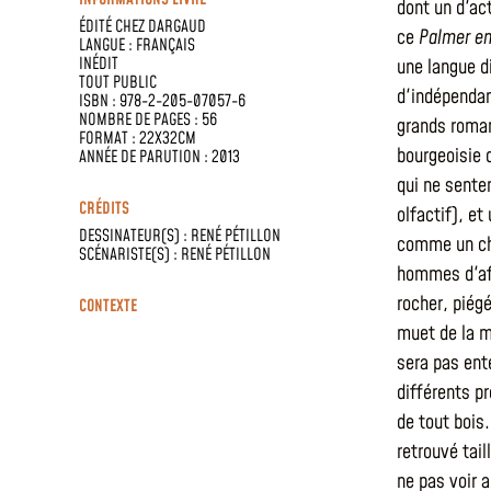
dont un d'ac
ÉDITÉ CHEZ
DARGAUD
ce
Palmer en
LANGUE :
FRANÇAIS
INÉDIT
une langue d
TOUT PUBLIC
d'indépendan
ISBN : 978-2-205-07057-6
NOMBRE DE PAGES : 56
grands roman
FORMAT : 22X32CM
bourgeoisie
ANNÉE DE PARUTION : 2013
qui ne sente
CRÉDITS
olfactif), e
DESSINATEUR(S) :
RENÉ PÉTILLON
comme un che
SCÉNARISTE(S) :
RENÉ PÉTILLON
hommes d'aff
rocher, piégé
CONTEXTE
muet de la mo
sera pas ente
différents pr
de tout bois.
retrouvé tai
ne pas voir a