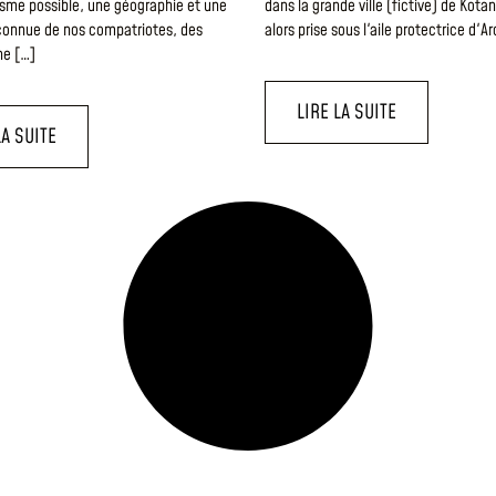
isme possible, une géographie et une
dans la grande ville (fictive) de Kotan
connue de nos compatriotes, des
alors prise sous l'aile protectrice d'A
ne […]
LIRE LA SUITE
LA SUITE