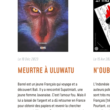
Le
18 Déc 2023
Le
15 Avr 20
MEURTRE À ULUWATU
N’OUB
Barrel est un jeune Français qui voyage et a
L'Indonésie 
découvert Bali. Il y a rencontré Supatmiati, une
auteurs polic
jeune femme Javanaise. C'est l'amour fou. Mais il
sont très m
lui a laissé de l'argent et a dû retourner en France
Français (tr
pour obtenir des papiers et revenir la chercher
Pourtant, c