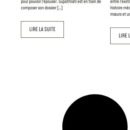
pour pouvoir l'épouser. Supatmiati est en train de
entre l'exot
composer son dossier […]
histoire mé
mœurs et u
LIRE LA SUITE
LIRE 