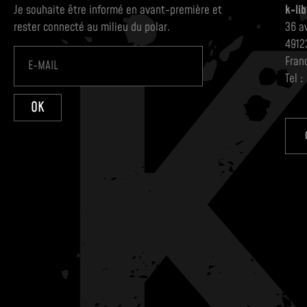
Je souhaite être informé en avant-première et
k-lib
rester connecté au milieu du polar.
36 a
4912
Fran
Tel :
OK