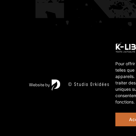
Pour offri
telles que
appareils.
traiter de
© Studio Orkidées 2026
uniques su
consenteme
fonctions.
Ac