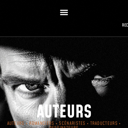
RE
AUTEURS
AUTEURS • ROMANCIERS • SCÉNARISTES • TRADUCTEURS •