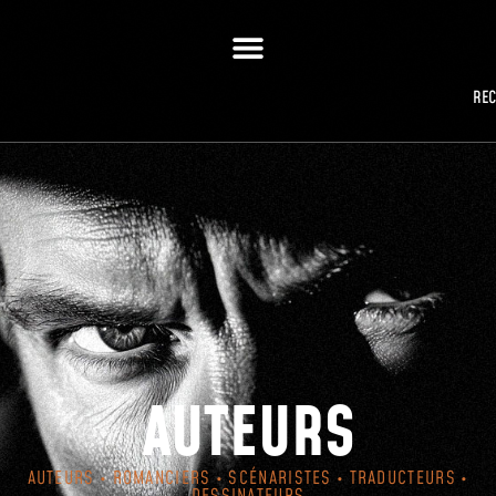
RE
AUTEURS
AUTEURS • ROMANCIERS • SCÉNARISTES • TRADUCTEURS •