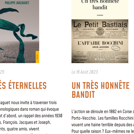
025
Le
16 Août 2023
ÉS ÉTERNELLES
UN TRÈS HONNÊTE
BANDIT
zaguet nous invite à traverser trois
onologiques dans roman qui évoque
L'action se déroule en 1882 en Corse 
ut d’abord, un rappel des années 1930
Porto-Vecchio. Les familles Rocchini 
, François, Jacques et Joseph,
vouent une haine terrible depuis des
ts, quatre amis, vivent
Pour quelle raison ? Eux-mêmes ne l