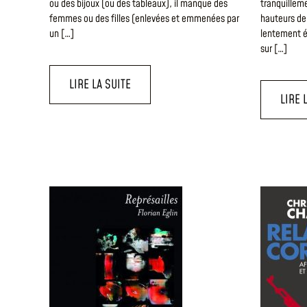
ou des bijoux (ou des tableaux), il manque des
tranquilleme
femmes ou des filles (enlevées et emmenées par
hauteurs de 
un […]
lentement ér
sur […]
LIRE LA SUITE
LIRE 