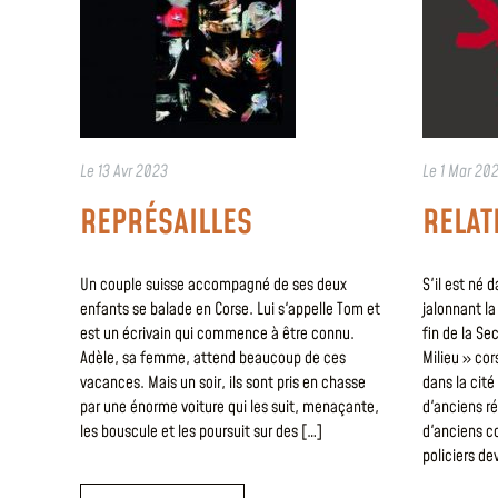
Le
13 Avr 2023
Le
1 Mar 202
REPRÉSAILLES
RELAT
Un couple suisse accompagné de ses deux
S'il est né 
enfants se balade en Corse. Lui s'appelle Tom et
jalonnant la 
est un écrivain qui commence à être connu.
fin de la Se
Adèle, sa femme, attend beaucoup de ces
Milieu » cor
vacances. Mais un soir, ils sont pris en chasse
dans la cit
par une énorme voiture qui les suit, menaçante,
d'anciens r
les bouscule et les poursuit sur des […]
d'anciens co
policiers de