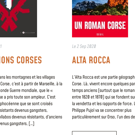
1
Le
2 Sep 2020
IONS CORSES
ALTA ROCCA
dans les montagnes et les villages
L'Alta Rocca est une partie géograph
Corse, c'est à partir de Marseille, à la
Corse. Là, vivent encore quelques pa
conde Guerre mondiale, que le «
temps anciens (surtout que le roman 
se a pris toute son ampleur. C'est
entre 1820 et 1870) qui se fondent su
é phocéenne que se sont croisés
la vendetta et les rapports de force.
ésistants devenus gangsters,
Philippe Pujol va se concentrer plus
llabos devenus résistants, d'anciens
particulièrement sur Orso, l'un des de
venus gangsters, […]