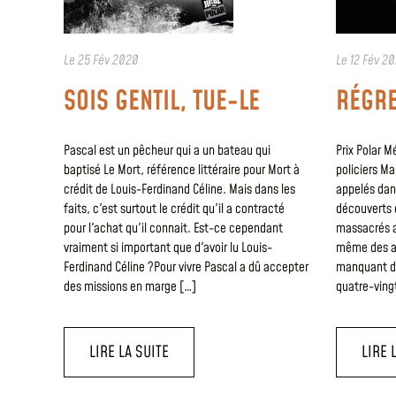
Le
25 Fév 2020
Le
12 Fév 2
SOIS GENTIL, TUE-LE
RÉGRE
Pascal est un pêcheur qui a un bateau qui
Prix Polar M
baptisé Le Mort, référence littéraire pour Mort à
policiers Ma
crédit de Louis-Ferdinand Céline. Mais dans les
appelés dans
faits, c'est surtout le crédit qu'il a contracté
découverts 
pour l'achat qu'il connait. Est-ce cependant
massacrés 
vraiment si important que d'avoir lu Louis-
même des ac
Ferdinand Céline ?Pour vivre Pascal a dû accepter
manquant d’
des missions en marge […]
quatre-vingt
LIRE LA SUITE
LIRE 