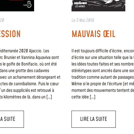
020
Le
3 Mai 2019
SSION
MAUVAIS ŒIL
éditerranée 2020 Ajaccio. Les
Il est toujours difficile d'écrire, enco
rc Brunier et Vannina Aquaviva sont
d'écrire sur une situation telle que la
 le golfe de Bonifacio, où ont été
les idées toutes faites et ses nombr
dans une grotte des cadavres
stéréotypes sont ancrés dans une so
avec un acharnement dérangeant et
tradition comme autant de passages 
tes de cannibalisme. Puis le cœur
Même si le propre de l'écriture (et m
un des suppliciés est retrouvé à
moment des mouvements tentent de 
s kilomètres de là, dans un […]
cette idée […]
LA SUITE
LIRE LA SUITE