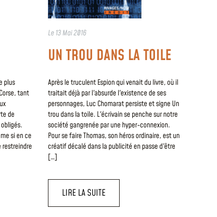
Le
13 Mai 2016
UN TROU DANS LA TOILE
re plus
Après le truculent Espion qui venait du livre, où il
 Corse, tant
traitait déjà par l'absurde l'existence de ses
eux
personnages, Luc Chomarat persiste et signe Un
rte de
trou dans la toile. L'écrivain se penche sur notre
obligés.
société gangrenée par une hyper-connexion.
ême si en ce
Pour se faire Thomas, son héros ordinaire, est un
restreindre
créatif décalé dans la publicité en passe d'être
[…]
LIRE LA SUITE