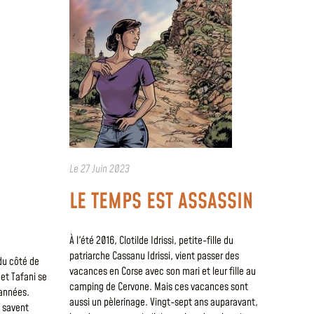
Le
27 Juin 2023
LE TEMPS EST ASSASSIN
À l'été 2016, Clotilde Idrissi, petite-fille du
patriarche Cassanu Idrissi, vient passer des
du côté de
vacances en Corse avec son mari et leur fille au
et Tafani se
camping de Cervone. Mais ces vacances sont
 années.
aussi un pèlerinage. Vingt-sept ans auparavant,
e savent