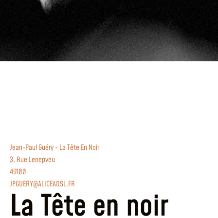
Jean-Paul Guéry - La Tête En Noir
3, Rue Lenepveu
49100
JPGUERY@ALICEADSL.FR
La Tête en noir