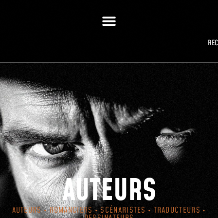
RE
AUTEURS
AUTEURS • ROMANCIERS • SCÉNARISTES • TRADUCTEURS •