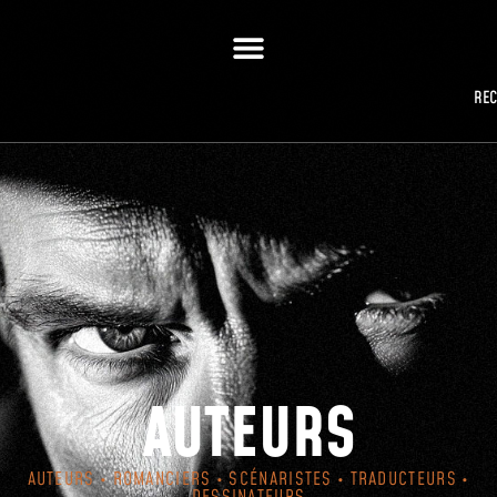
RE
AUTEURS
AUTEURS • ROMANCIERS • SCÉNARISTES • TRADUCTEURS •