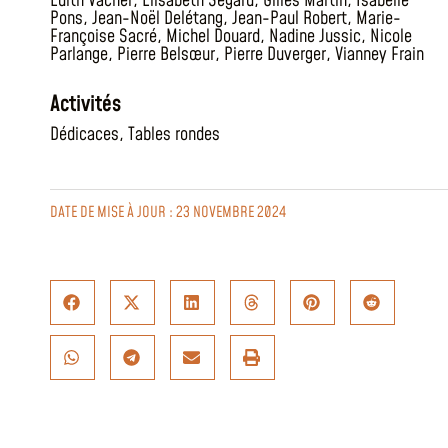
Édith Vacher
,
Elisabeth Segard
,
Gilles Martin
,
Isabelle
Pons
,
Jean-Noël Delétang
,
Jean-Paul Robert
,
Marie-
Françoise Sacré
,
Michel Douard
,
Nadine Jussic
,
Nicole
Parlange
,
Pierre Belsœur
,
Pierre Duverger
,
Vianney Frain
Activités
Dédicaces
,
Tables rondes
DATE DE MISE À JOUR : 23 NOVEMBRE 2024