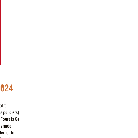
2024
atre
 policiers)
 Tours la 8e
e année,
odème (le