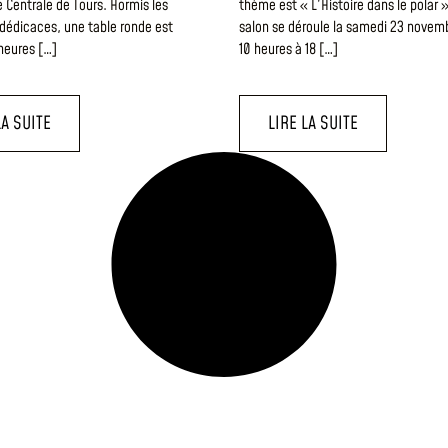
 Centrale de Tours. Hormis les
thème est « L’Histoire dans le polar »
dédicaces, une table ronde est
salon se déroule la samedi 23 novem
heures […]
10 heures à 18 […]
LA SUITE
LIRE LA SUITE