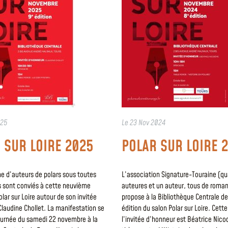
025
Le
23 Nov 2024
 SUR LOIRE 2025
POLAR SUR LOIRE 
ne d’auteurs de polars sous toutes
L’association Signature-Touraine (qu
s sont conviés à cette neuvième
auteures et un auteur, tous de romans
olar sur Loire autour de son invitée
propose à la Bibliothèque Centrale de
laudine Chollet. La manifestation se
édition du salon Polar sur Loire. Cett
journée du samedi 22 novembre à la
l’invitée d’honneur est Béatrice Nic