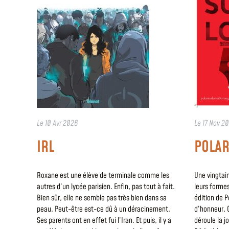
Le
10 Avr 2026
Le
17 Nov 2
IRL
POLAR
Roxane est une élève de terminale comme les
Une vingtai
autres d’un lycée parisien. Enfin, pas tout à fait.
leurs forme
Bien sûr, elle ne semble pas très bien dans sa
édition de P
peau. Peut-être est-ce dû à un déracinement.
d’honneur, C
Ses parents ont en effet fui l’Iran. Et puis, il y a
déroule la 