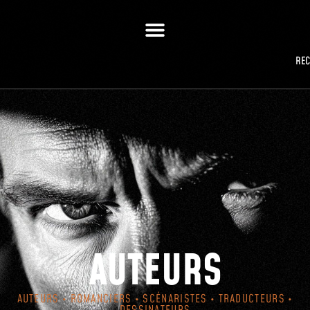
RE
AUTEURS
AUTEURS • ROMANCIERS • SCÉNARISTES • TRADUCTEURS •