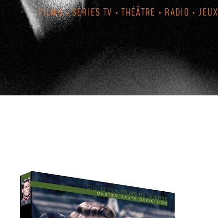
FILMS • SÉRIES TV • THÉÂTRE • RADIO • JEUX