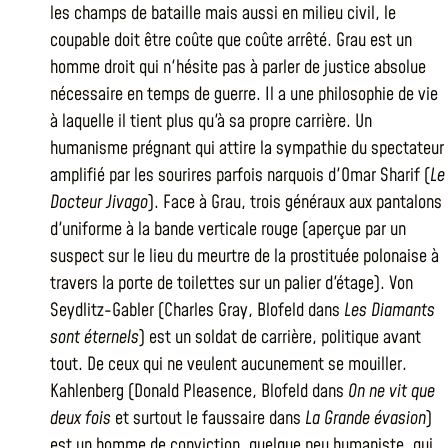
les champs de bataille mais aussi en milieu civil, le
coupable doit être coûte que coûte arrêté. Grau est un
homme droit qui n'hésite pas à parler de justice absolue
nécessaire en temps de guerre. Il a une philosophie de vie
à laquelle il tient plus qu'à sa propre carrière. Un
humanisme prégnant qui attire la sympathie du spectateur
amplifié par les sourires parfois narquois d'Omar Sharif (
Le
Docteur Jivago
). Face à Grau, trois généraux aux pantalons
d'uniforme à la bande verticale rouge (aperçue par un
suspect sur le lieu du meurtre de la prostituée polonaise à
travers la porte de toilettes sur un palier d'étage). Von
Seydlitz-Gabler (Charles Gray, Blofeld dans
Les Diamants
sont éternels
) est un soldat de carrière, politique avant
tout. De ceux qui ne veulent aucunement se mouiller.
Kahlenberg (Donald Pleasence, Blofeld dans
On ne vit que
deux fois
et surtout le faussaire dans
La Grande évasion
)
est un homme de conviction, quelque peu humaniste, qui