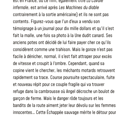
est en France, où ce film, également titré
La Cavale
infernale
, est arrivé après
Les Machines du diable
contrairement à la sortie américaine) et ils ne sont pas
contents. Figurez-vous que l'un d'eux a vendu son
témoignage à un journal pour dix mille dollars et qu'il s'est
fait la malle, une fois sa photo à la Une dudit canard. Ses
anciens potes ont décidé de lui faire payer cher ce qu'ils
considèrent comme une trahison. Mais le gonze n'est pas
facile à dénicher, normal, il s'est fait attraper pour excès
de vitesse et croupit à l'ombre. Cependant, quand sa
copine vient le chercher, les méchants motards retrouvent
rapidement sa trace. Course poursuite spectaculaire, fuite
et nouveau répit pour ce couple fragile qui va trouver
refuge dans la cambrousse où Angel décroche un boulot de
garçon de ferme. Mais le danger rôde toujours et les
bandits de la route aiment jeter leur dévolu sur les femmes
innocentes… Cette Échappée sauvage mérite le détour pour