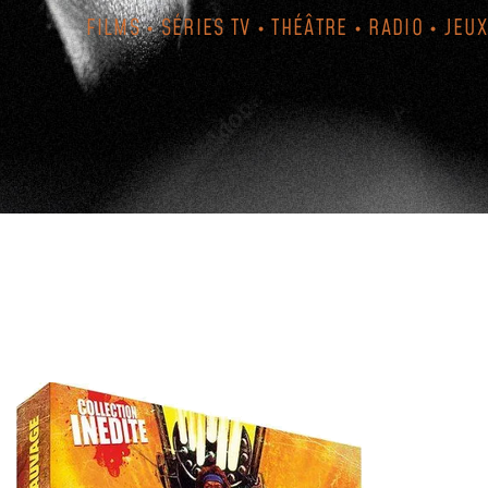
FILMS • SÉRIES TV • THÉÂTRE • RADIO • JEUX