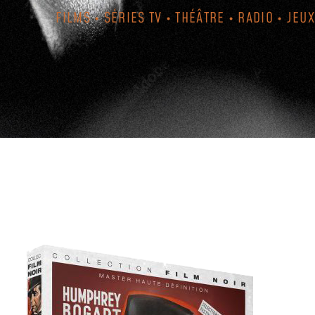
FILMS • SÉRIES TV • THÉÂTRE • RADIO • JEUX