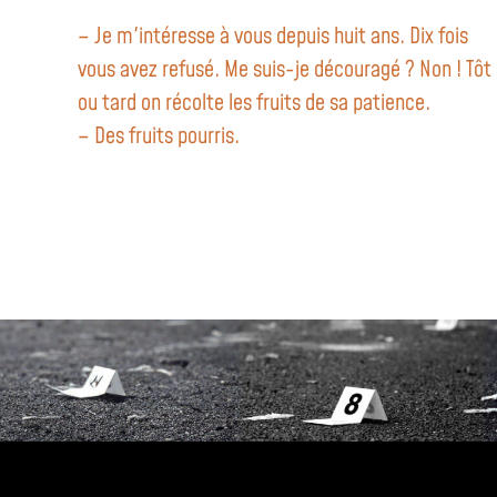
– Je m'intéresse à vous depuis huit ans. Dix fois
vous avez refusé. Me suis-je découragé ? Non ! Tôt
ou tard on récolte les fruits de sa patience.
– Des fruits pourris.