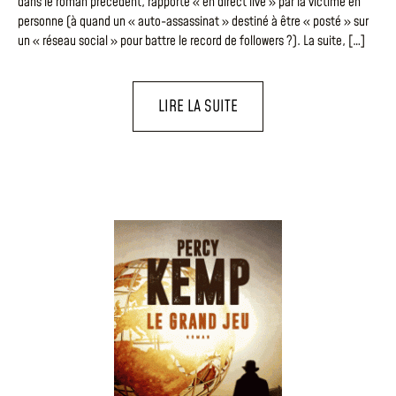
dans le roman précédent, rapporté « en direct live » par la victime en
personne (à quand un « auto-assassinat » destiné à être « posté » sur
un « réseau social » pour battre le record de followers ?). La suite, […]
LIRE LA SUITE