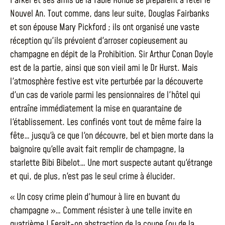
Parker et ses amis de la Table Ronde se préparent à fêter le
Nouvel An. Tout comme, dans leur suite, Douglas Fairbanks
et son épouse Mary Pickford ; ils ont organisé une vaste
réception qu'ils prévoient d'arroser copieusement au
champagne en dépit de la Prohibition. Sir Arthur Conan Doyle
est de la partie, ainsi que son vieil ami le Dr Hurst. Mais
l'atmosphère festive est vite perturbée par la découverte
d'un cas de variole parmi les pensionnaires de l'hôtel qui
entraîne immédiatement la mise en quarantaine de
l'établissement. Les confinés vont tout de même faire la
fête… jusqu'à ce que l'on découvre, bel et bien morte dans la
baignoire qu'elle avait fait remplir de champagne, la
starlette Bibi Bibelot… Une mort suspecte autant qu'étrange
et qui, de plus, n'est pas le seul crime à élucider.
« Un cosy crime plein d'humour à lire en buvant du
champagne »… Comment résister à une telle invite en
quatrième ! Ferait-on abstraction de la coupe (ou de la