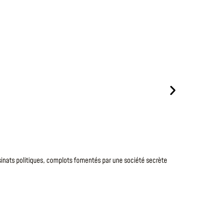
Le
1 Août 20
DERNI
sinats politiques, complots fomentés par une société secrète
Julia Chapma
crime
très – 
LIRE LA