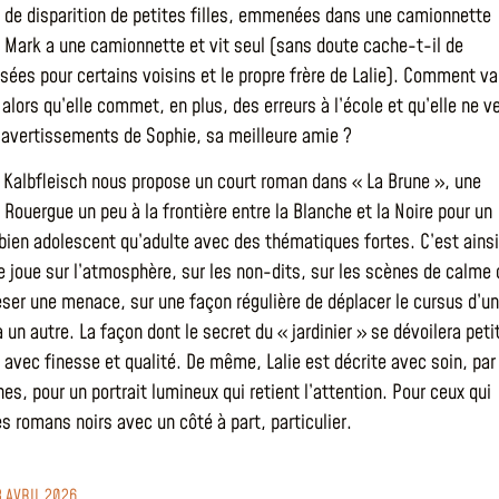
e de disparition de petites filles, emmenées dans une camionnette
 Mark a une camionnette et vit seul (sans doute cache-t-il de
ées pour certains voisins et le propre frère de Lalie). Comment va
 alors qu’elle commet, en plus, des erreurs à l’école et qu’elle ne v
 avertissements de Sophie, sa meilleure amie ?
Kalbfleisch nous propose un court roman dans « La Brune », une
 Rouergue un peu à la frontière entre la Blanche et la Noire pour un
 bien adolescent qu’adulte avec des thématiques fortes. C’est ainsi
te joue sur l’atmosphère, sur les non-dits, sur les scènes de calme 
eser une menace, sur une façon régulière de déplacer le cursus d’un
un autre. La façon dont le secret du « jardinier » se dévoilera peti
t avec finesse et qualité. De même, Lalie est décrite avec soin, par
es, pour un portrait lumineux qui retient l’attention. Pour ceux qui
es romans noirs avec un côté à part, particulier.
3 AVRIL 2026