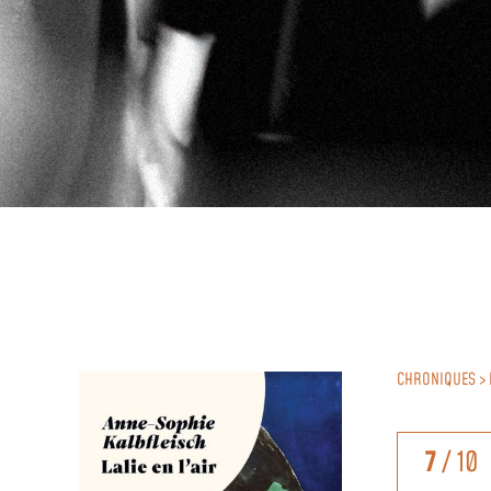
CHRONIQUES > 
7
/ 10