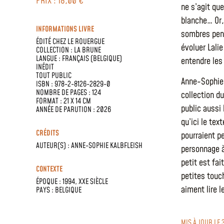
PRIX : 18,00 €
ne s’agit qu
blanche… Or,
INFORMATIONS LIVRE
sombres pens
ÉDITÉ CHEZ
LE ROUERGUE
évoluer Lalie
COLLECTION :
LA BRUNE
LANGUE :
FRANÇAIS (BELGIQUE)
entendre les
INÉDIT
TOUT PUBLIC
Anne-Sophie 
ISBN : 978-2-8126-2829-0
NOMBRE DE PAGES : 124
collection du
FORMAT : 21 X 14 CM
public aussi
ANNÉE DE PARUTION : 2026
qu’ici le tex
CRÉDITS
pourraient p
AUTEUR(S) :
ANNE-SOPHIE KALBFLEISH
personnage à 
petit est fai
CONTEXTE
petites touch
ÉPOQUE :
1994
,
XXE SIÈCLE
aiment lire l
PAYS :
BELGIQUE
MIS À JOUR LE 