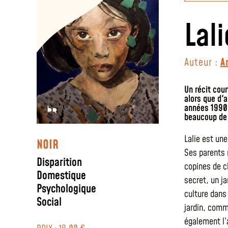
Lali
Auteur :
A
Un récit cour
alors que d'
années 1990.
beaucoup de 
Lalie est un
NOIR
Ses parents 
Disparition
copines de cl
Domestique
secret, un ja
Psychologique
culture dans
Social
jardin, comm
également l’a