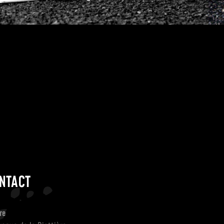
NTACT
re