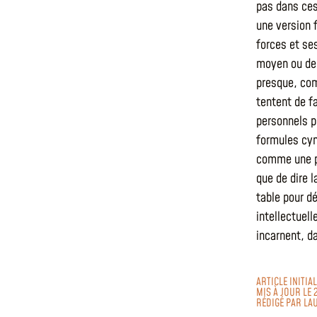
pas dans ces
une version 
forces et se
moyen ou d
presque, com
tentent de fa
personnels po
formules cyn
comme une pa
que de dire l
table pour dé
intellectuell
incarnent, da
ARTICLE INITIA
MIS À JOUR LE 
RÉDIGÉ PAR
LA