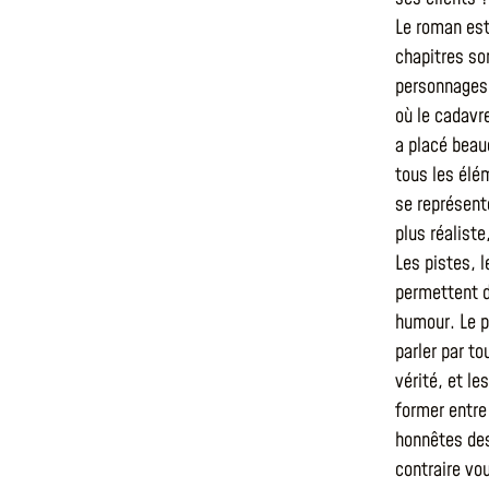
Le roman est
chapitres so
personnages 
où le cadavr
a placé beau
tous les élé
se représent
plus réaliste
Les pistes, 
permettent d
humour. Le p
parler par to
vérité, et l
former entre 
honnêtes des
contraire vo