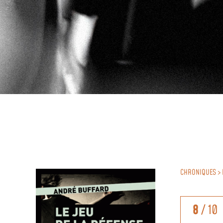
CHRONIQUES > 
8
/ 10