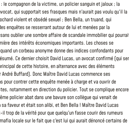
: le compagnon de la victime, un policier sanguin et jaloux ; la
vocat, qui supportait ses frasques mais n'aurait pas voulu qu'il la
lochard violent et obsédé sexuel ; Ben Bella, un truand, qui
 des enquêtes se resserrant autour de lui et menées par la
 sans oublier une sombre affaire de scandale immobilier qui pourrai
mière des intérêts économiques importants. Les choses se
 quand un corbeau anonyme donne des indices confondants pour
résumé. Ce dernier choisit David Lucas, un avocat confirmé (qui se
 principal de cette histoire, en alternance avec des éléments
r André Buffard). Donc Maître David Lucas commence ses
ns pour contrer cette enquête menée à charge et va ouvrir de
stes, notamment en direction du policier. Tout se complique encore
ême policier abat dans une bavure son collègue qui venait de
sa faveur et était son alibi, et Ben Bella ! Maître David Lucas
-il trop de la vérité pour que quelqu'un fasse courir des rumeurs
mafia locale sur le fait que c'est lui qui aurait dénoncé certains de