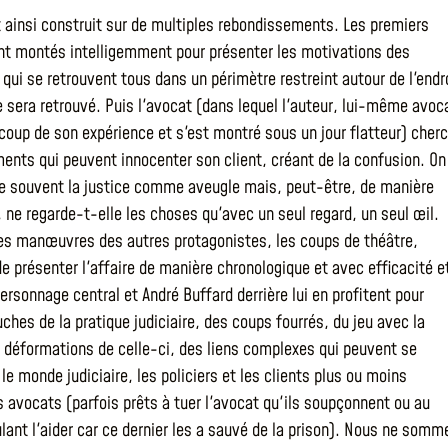
 ainsi construit sur de multiples rebondissements. Les premiers
nt montés intelligemment pour présenter les motivations des
qui se retrouvent tous dans un périmètre restreint autour de l'endr
e sera retrouvé. Puis l'avocat (dans lequel l'auteur, lui-même avoc
coup de son expérience et s'est montré sous un jour flatteur) cher
ments qui peuvent innocenter son client, créant de la confusion. On
e souvent la justice comme aveugle mais, peut-être, de manière
, ne regarde-t-elle les choses qu'avec un seul regard, un seul œil.
les manœuvres des autres protagonistes, les coups de théâtre,
e présenter l'affaire de manière chronologique et avec efficacité e
ersonnage central et André Buffard derrière lui en profitent pour
uches de la pratique judiciaire, des coups fourrés, du jeu avec la
es déformations de celle-ci, des liens complexes qui peuvent se
le monde judiciaire, les policiers et les clients plus ou moins
 avocats (parfois prêts à tuer l'avocat qu'ils soupçonnent ou au
ulant l'aider car ce dernier les a sauvé de la prison). Nous ne somm