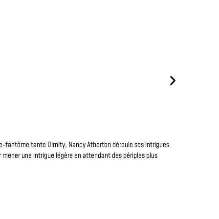
Le
7 Août 20
VOUS 
ce-fantôme tante Dimity, Nancy Atherton déroule ses intrigues
Vue en coupe
ur mener une intrigue légère en attendant des périples plus
Une belle ré
LIRE LA