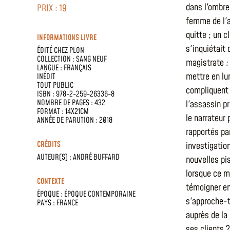
dans l'ombre 
PRIX : 19
femme de l'a
quitte ; un c
INFORMATIONS LIVRE
s'inquiétait
ÉDITÉ CHEZ
PLON
COLLECTION :
SANG NEUF
magistrate ;
LANGUE :
FRANÇAIS
mettre en lu
INÉDIT
TOUT PUBLIC
compliquent
ISBN : 978-2-259-26336-8
NOMBRE DE PAGES : 432
l'assassin p
FORMAT : 14X21CM
le narrateur
ANNÉE DE PARUTION : 2018
rapportés pa
CRÉDITS
investigatio
AUTEUR(S) :
ANDRÉ BUFFARD
nouvelles pi
lorsque ce m
CONTEXTE
témoigner en 
ÉPOQUE :
ÉPOQUE CONTEMPORAINE
s'approche-t
PAYS :
FRANCE
auprès de la 
ses clients ?