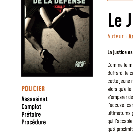
Le 
Auteur :
A
La justice e
Comme le mon
Buffard, le 
cette jeune 
POLICIER
alors qu'elle
s'emparer de 
Assassinat
l'accuse, ca
Complot
ultimatums g
Prétoire
qui l'accabl
Procédure
qu'à proximi