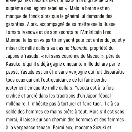
élevé par les hasards des combats à la dignité de chef
suprême des légions rebelles ». Mais le baron est en
manque de fonds alors que le général lui demande des
garanties. Alors, accompagné de sa maîtresse la Russe
Tamara Ivanowa et de son secrétaire l'Américain Fred
Munroe, le baron va partir en yacht pour cet enfer du jeu et y
miser dix mille dollars au casino
Eldorado
, propriété du
Japonais Yasuda, « roi sans couronne de Macao », père de
Kasuko, à qui il a déjà gagné cinquante mille dollars par le
passé. Yasuda est un être sans vergogne qui fait disparaître
tous ceux qui ont l'outrecuidance de lui faire perdre
justement cinquante mille dollars. Yasuda est à la fois
civilisé et ancré dans les traditions d'un Japon féodal
millénaire. Il n'hésite pas à torturer et faire tuer. Il a à sa
solde des hommes de mains prêts à tout. Mais s'il est sans
merci, il laisse sur son chemin des hommes et des femmes
à la vengeance tenace. Parmi eux, madame Suzuki et