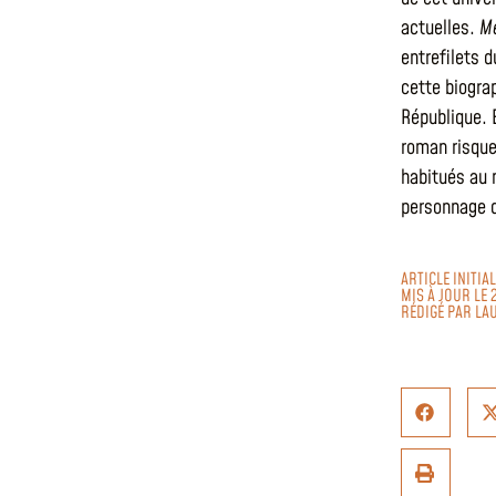
actuelles.
Me
entrefilets 
cette biogra
République. 
roman risque
habitués au n
personnage d
ARTICLE INITIA
MIS À JOUR LE 
RÉDIGÉ PAR
LA