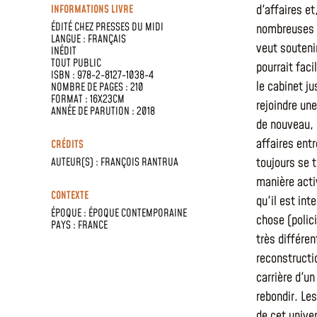
d'affaires et
INFORMATIONS LIVRE
ÉDITÉ CHEZ
PRESSES DU MIDI
nombreuses a
LANGUE :
FRANÇAIS
veut soutenir
INÉDIT
TOUT PUBLIC
pourrait fac
ISBN : 978-2-8127-1038-4
le cabinet j
NOMBRE DE PAGES : 210
FORMAT : 16X23CM
rejoindre un
ANNÉE DE PARUTION : 2018
de nouveau, 
affaires entr
CRÉDITS
toujours se 
AUTEUR(S) :
FRANÇOIS RANTRUA
manière acti
CONTEXTE
qu'il est int
ÉPOQUE :
ÉPOQUE CONTEMPORAINE
chose (polici
PAYS :
FRANCE
très différe
reconstructi
carrière d'un
rebondir. Le
de cet unive