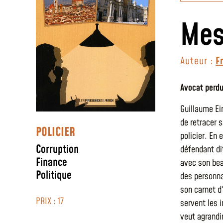
Mes
Auteur :
F
Avocat perd
Guillaume Ein
de retracer s
POLICIER
policier. En 
Corruption
défendant dit
Finance
avec son bea
Politique
des personna
son carnet d
PRIX : 17
servent les 
veut agrandi