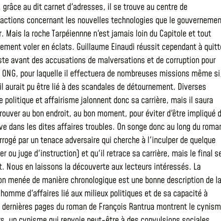
, grâce au dit carnet d'adresses, il se trouve au centre de
ctions concernant les nouvelles technologies que le gouvernemen
. Mais la roche Tarpéiennne n'est jamais loin du Capitole et tout
ilement voler en éclats. Guillaume Einaudi réussit cependant à quitt
uste avant des accusations de malversations et de corruption pour
e ONG, pour laquelle il effectuera de nombreuses missions même si
il aurait pu être lié à des scandales de détournement. Diverses
e politique et affairisme jalonnent donc sa carrière, mais il saura
trouver au bon endroit, au bon moment, pour éviter d'être impliqué 
ve dans les dites affaires troubles. On songe donc au long du roma
errogé par un tenace adversaire qui cherche à l'inculper de quelque
er ou juge d'instruction) et qu'il retrace sa carrière, mais le final s
nt. Nous en laissons la découverte aux lecteurs intéressés. La
on menée de manière chronologique est une bonne description de l
 homme d'affaires lié aux milieux politiques et de sa capacité à
s dernières pages du roman de François Rantrua montrent le cynis
rs, un cynisme qui renvoie peut-être à des convulsions sociales