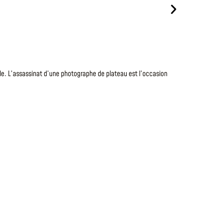
Le
7 Août 20
TANTE
le. L’assassinat d’une photographe de plateau est l’occasion
Après s’être
en faisant to
fantastiques
LIRE LA