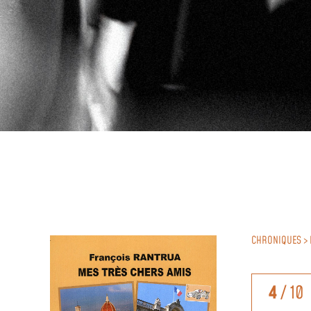
CHRONIQUES > 
4
/ 10