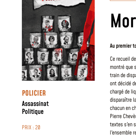
Mor
Au premier t
Ce recueil d
montré que s
train de disp
ont décidé de
chargé de liq
POLICIER
disparaître 
Assassinat
chacun en ch
Politique
Pierre Chevè
textes s'en 
PRIX : 20
l'ensemble r