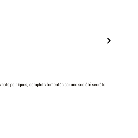
Le
1 Août 20
DERNI
sinats politiques, complots fomentés par une société secrète
Julia Chapma
crime
très – 
LIRE LA