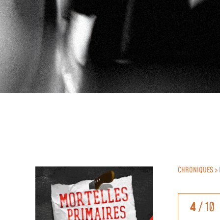
CHRONIQUES > 
4
/ 10