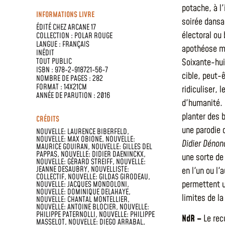
potache, à l
INFORMATIONS LIVRE
soirée dansa
ÉDITÉ CHEZ
ARCANE 17
électoral ou
COLLECTION :
POLAR ROUGE
LANGUE :
FRANÇAIS
apothéose my
INÉDIT
TOUT PUBLIC
Soixante-hui
ISBN : 978-2-918721-56-7
cible, peut-
NOMBRE DE PAGES : 282
FORMAT : 14X21CM
ridiculiser, 
ANNÉE DE PARUTION : 2016
d'humanité. 
planter des 
CRÉDITS
une parodie 
NOUVELLE: LAURENCE BIBERFELD,
NOUVELLE: MAX OBIONE, NOUVELLE:
Didier Dénon
MAURICE GOUIRAN, NOUVELLE: GILLES DEL
PAPPAS, NOUVELLE: DIDIER DAENINCKX,
une sorte de
NOUVELLE: GÉRARD STREIFF, NOUVELLE:
JEANNE DESAUBRY, NOUVELLISTE:
en l'un ou l'
COLLECTIF, NOUVELLE: GILDAS GIRODEAU,
permettent u
NOUVELLE: JACQUES MONDOLONI,
NOUVELLE: DOMINIQUE DELAHAYE,
limites de l
NOUVELLE: CHANTAL MONTELLIER,
NOUVELLE: ANTOINE BLOCIER, NOUVELLE:
PHILIPPE PATERNOLLI, NOUVELLE: PHILIPPE
NdR –
Le rec
MASSELOT, NOUVELLE: DIEGO ARRABAL,