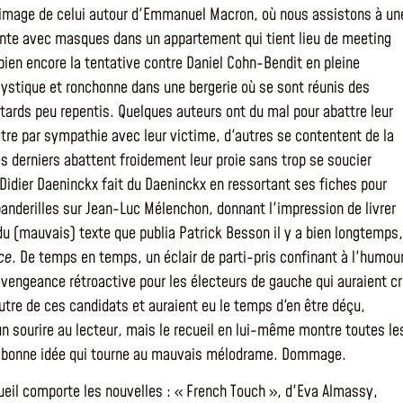
'image de celui autour d'Emmanuel Macron, où nous assistons à un
nte avec masques dans un appartement qui tient lieu de meeting
 bien encore la tentative contre Daniel Cohn-Bendit en pleine
stique et ronchonne dans une bergerie où se sont réunis des
tards peu repentis. Quelques auteurs ont du mal pour abattre leur
être par sympathie avec leur victime, d'autres se contentent de la
les derniers abattent froidement leur proie sans trop se soucier
Didier Daeninckx fait du Daeninckx en ressortant ses fiches pour
banderilles sur Jean-Luc Mélenchon, donnant l'impression de livrer
du (mauvais) texte que publia Patrick Besson il y a bien longtemps,
ce
. De temps en temps, un éclair de parti-pris confinant à l'humou
 vengeance rétroactive pour les électeurs de gauche qui auraient c
autre de ces candidats et auraient eu le temps d'en être déçu,
n sourire au lecteur, mais le recueil en lui-même montre toutes le
a bonne idée qui tourne au mauvais mélodrame. Dommage.
ueil comporte les nouvelles : « French Touch », d'Eva Almassy,