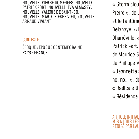
NOUVELLE: PIERRE DOMENGES, NOUVELLE:
« Storm clou
PATRICK FORT, NOUVELLE: EVA ALMASSY,
NOUVELLE: VALÉRIE DE SAINT-DO,
Pierre », de 
NOUVELLE: MARIE-PIERRE VIEU, NOUVELLE:
et le fantôm
ARNAUD VIVIANT
Delahaye, « 
Dharréville,
CONTEXTE
Patrick Fort,
ÉPOQUE :
ÉPOQUE CONTEMPORAINE
PAYS :
FRANCE
de Maurice Go
de Philippe 
« Jeannette 
no, no… », de
« Radicale t
« Résidence 
ARTICLE INITIA
MIS À JOUR LE 
RÉDIGÉ PAR
LA