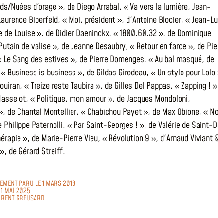
ds/Nuées d'orage », de Diego Arrabal, « Va vers la lumière, Jean-
Laurence Biberfeld, « Moi, président », d'Antoine Blocier, « Jean-L
e de Louise », de Didier Daeninckx, « 1800,60,32 », de Dominique
Putain de valise », de Jeanne Desaubry, « Retour en farce », de Pie
 « Le Sang des estives », de Pierre Domenges, « Au bal masqué, de
 « Business is business », de Gildas Girodeau, « Un stylo pour Lolo 
uiran, « Treize reste Taubira », de Gilles Del Pappas, « Zapping ! »
Masselot, « Politique, mon amour », de Jacques Mondoloni,
», de Chantal Montellier, « Chabichou Payet », de Max Obione, « No
 Philippe Paternolli, « Par Saint-Georges ! », de Valérie de Saint-D
hérapie », de Marie-Pierre Vieu, « Révolution 9 », d'Arnaud Viviant 
», de Gérard Streiff.
LEMENT PARU LE 1 MARS 2018
21 MAI 2025
URENT GREUSARD