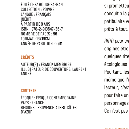
ÉDITÉ CHEZ
ROUGE SAFRAN
si prometteu
COLLECTION :
POIVRE
conduit a la 
LANGUE :
FRANÇAIS
INÉDIT
patibulaire v
À PARTIR DE 9 ANS
prêts à tout
ISBN : 978-2-913647-36-7
NOMBRE DE PAGES : 96
FORMAT : 13X19CM
Rififi pour u
ANNÉE DE PARUTION : 2011
origines étro
quelques rite
CRÉDITS
écologiques 
AUTEUR(S) :
FRANCK MEMBRIBE
ILLUSTRATEUR DE COUVERTURE: LAURENT
Pourtant, le
ANDRÉ
même que l'i
lecteur, c'es
CONTEXTE
pour faire un
ÉPOQUE :
ÉPOQUE CONTEMPORAINE
personnages,
PAYS :
FRANCE
RÉGIONS :
PROVENCE-ALPES-CÔTES-
Ce n'est pas
D'AZUR