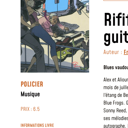
Rif
gui
Auteur :
F
Blues vaudo
Alex et Aliou
POLICIER
mois de juill
Musique
l'étang de B
Blue Frogs. G
PRIX : 6.5
Sonny Reed, 
ses mélodies
INFORMATIONS LIVRE
autographe. 