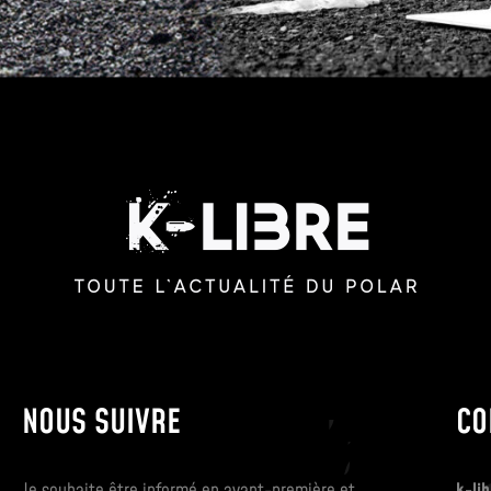
NOUS SUIVRE
CO
Je souhaite être informé en avant-première et
k-lib