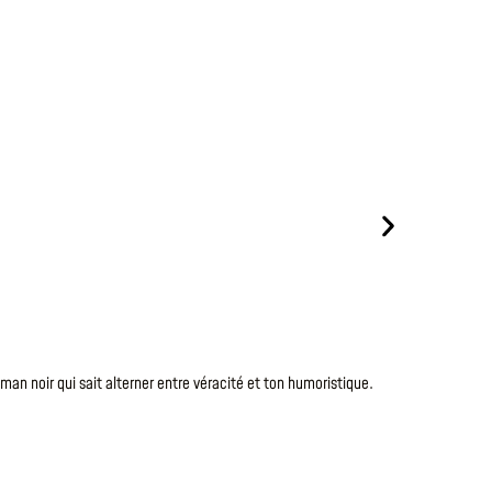
Le
6 Août 20
NOS D
man noir qui sait alterner entre véracité et ton humoristique.
Anna Bailey 
des thèmes ha
LIRE LA