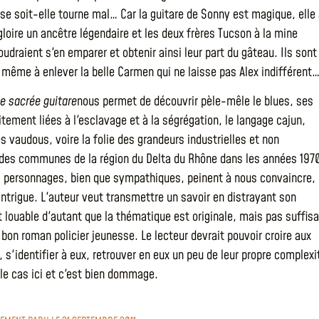
se soit-elle tourne mal… Car la guitare de Sonny est magique, elle
gloire un ancêtre légendaire et les deux frères Tucson à la mine
oudraient s'en emparer et obtenir ainsi leur part du gâteau. Ils sont
, même à enlever la belle Carmen qui ne laisse pas Alex indifférent
ne sacrée guitare
nous permet de découvrir pèle-mêle le blues, ses
itement liées à l'esclavage et à la ségrégation, le langage cajun,
s vaudous, voire la folie des grandeurs industrielles et non
des communes de la région du Delta du Rhône dans les années 197
s personnages, bien que sympathiques, peinent à nous convaincre,
ntrigue. L'auteur veut transmettre un savoir en distrayant son
t louable d'autant que la thématique est originale, mais pas suffis
 bon roman policier jeunesse. Le lecteur devrait pouvoir croire aux
 s'identifier à eux, retrouver en eux un peu de leur propre complexi
 le cas ici et c'est bien dommage.