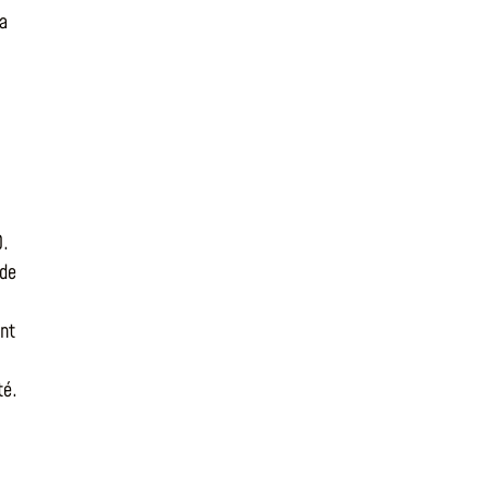
 a
…
0.
 de
ant
té.