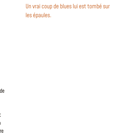
Un vrai coup de blues lui est tombé sur
les épaules.
 de
t
n
re