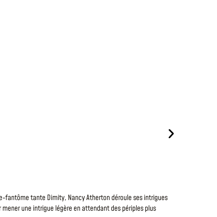
Le
7 Août 20
VOUS 
ce-fantôme tante Dimity, Nancy Atherton déroule ses intrigues
Vue en coupe
ur mener une intrigue légère en attendant des périples plus
Une belle ré