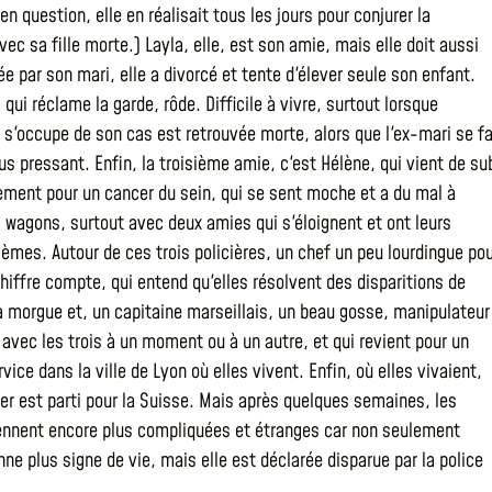
en question, elle en réalisait tous les jours pour conjurer la
ec sa fille morte.) Layla, elle, est son amie, mais elle doit aussi
ée par son mari, elle a divorcé et tente d'élever seule son enfant.
 qui réclame la garde, rôde. Difficile à vivre, surtout lorsque
i s'occupe de son cas est retrouvée morte, alors que l'ex-mari se fa
us pressant. Enfin, la troisième amie, c'est Hélène, qui vient de sub
tement pour un cancer du sein, qui se sent moche et a du mal à
s wagons, surtout avec deux amies qui s'éloignent et ont leurs
lèmes. Autour de ces trois policières, un chef un peu lourdingue po
chiffre compte, qui entend qu'elles résolvent des disparitions de
a morgue et, un capitaine marseillais, un beau gosse, manipulateur
 avec les trois à un moment ou à un autre, et qui revient pour un
ice dans la ville de Lyon où elles vivent. Enfin, où elles vivaient,
er est parti pour la Suisse. Mais après quelques semaines, les
nnent encore plus compliquées et étranges car non seulement
ne plus signe de vie, mais elle est déclarée disparue par la police