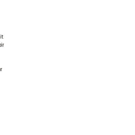
it
ir
ur