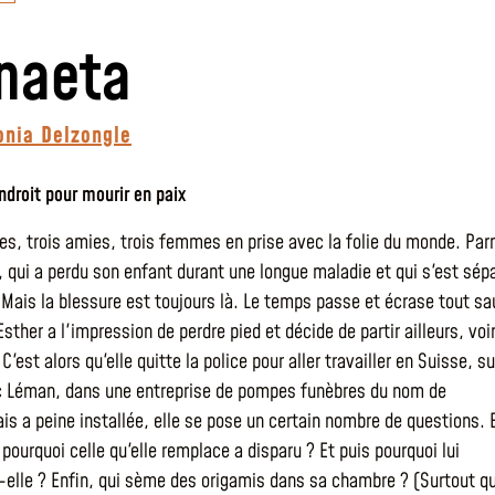
naeta
onia Delzongle
endroit pour mourir en paix
ères, trois amies, trois femmes en prise avec la folie du monde. Par
r, qui a perdu son enfant durant une longue maladie et qui s'est sép
 Mais la blessure est toujours là. Le temps passe et écrase tout sa
Esther a l'impression de perdre pied et décide de partir ailleurs, voi
C'est alors qu'elle quitte la police pour aller travailler en Suisse, su
ac Léman, dans une entreprise de pompes funèbres du nom de
is a peine installée, elle se pose un certain nombre de questions. 
 pourquoi celle qu'elle remplace a disparu ? Et puis pourquoi lui
elle ? Enfin, qui sème des origamis dans sa chambre ? (Surtout q