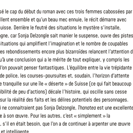
sé le cap du début du roman avec ces trois femmes cabossées par 
aillent ensemble et qu'un beau mec ennuie, le récit démarre avec
Suisse. Derrière le feutré des situations le mystère s'installe,
agne, car Sonja Delzongle sait manier le suspense, ouvre des pistes
ituations qui amplifient l'imagination et le nombre de coupables
Des rebondissements encore plus bizarroïdes relancent l'attention 
u'à une conclusion qui a le mérite de tout expliquer, y compris les
'on pouvait penser fantastiques. L'équilibre entre la vie trépidante
de police, les courses-poursuites et, soudain, l'horizon d'attente
e tranquille sur une île « déserte » de Suisse (ce qui fait beaucoup
ilité de peu d'actions) décale l'histoire, qui oscille sans cesse
sur la réalité des faits et les délires potentiels des personnages.
i ne connaitraient pas Sonja Delzongle,
Thanatea
est une excellent
ée à son œuvre. Pour les autres, c'est « simplement » la
 s'il en était besoin, que l'on a de continuer à arpenter une œuvre
et intelligente.