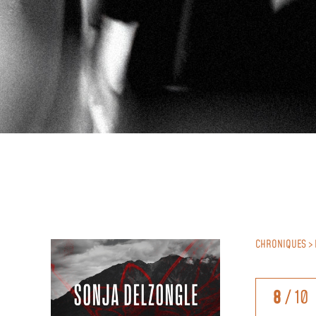
CHRONIQUES > 
8
/ 10