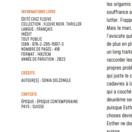
les origamis 
souffrance av
INFORMATIONS LIVRE
ÉDITÉ CHEZ
FLEUVE
lutter. Frapp
COLLECTION :
FLEUVE NOIR. THRILLER
Mais le mari,
LANGUE :
FRANÇAIS
INÉDIT
l'avocate qu
TOUT PUBLIC
de plus en pl
ISBN : 978-2-265-15617-3
NOMBRE DE PAGES : 410
un long trai
FORMAT : 14X21CM
ANNÉE DE PARUTION : 2023
raccorder le
propres prob
CRÉDITS
qui juste le 
AUTEUR(S) :
SONIA DELZONGLE
cadavres à l
qui a couché
CONTEXTE
deuxième serv
ÉPOQUE :
ÉPOQUE CONTEMPORAINE
PAYS :
SUISSE
puisque Esth
choses devie
Esther ne don
suisse…