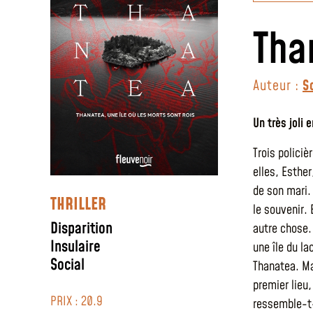
Tha
Auteur :
S
Un très joli 
Trois polici
elles, Esthe
de son mari.
THRILLER
le souvenir. 
Disparition
autre chose. 
Insulaire
une île du l
Social
Thanatea. Ma
premier lieu,
PRIX : 20.9
ressemble-t-