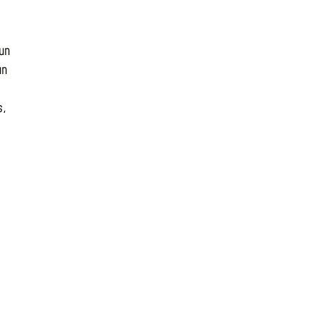
un
un
s,