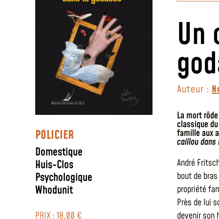
Un 
god
Auteur :
N
La mort rôde
classique d
POLICIER
famille aux 
caillou dans
Domestique
André Fritsch
Huis-Clos
Psychologique
bout de bras 
Whodunit
propriété fam
Près de lui s
PRIX : 18,00 €
devenir son h