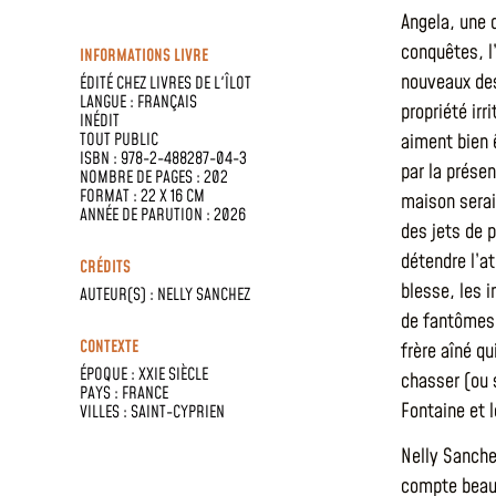
Angela, une 
conquêtes, l
INFORMATIONS LIVRE
nouveaux des
ÉDITÉ CHEZ
LIVRES DE L'ÎLOT
LANGUE :
FRANÇAIS
propriété ir
INÉDIT
TOUT PUBLIC
aiment bien 
ISBN : 978-2-488287-04-3
par la présen
NOMBRE DE PAGES : 202
FORMAT : 22 X 16 CM
maison serai
ANNÉE DE PARUTION : 2026
des jets de p
détendre l’a
CRÉDITS
blesse, les 
AUTEUR(S) :
NELLY SANCHEZ
de fantômes,
CONTEXTE
frère aîné q
ÉPOQUE :
XXIE SIÈCLE
chasser (ou 
PAYS :
FRANCE
Fontaine et l
VILLES :
SAINT-CYPRIEN
Nelly Sanche
compte beauc