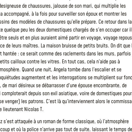
designeuse de chaussures, jalouse de son mari, qui multiplie les
’a accompagné, à la fois pour surveiller son époux et montrer les
sins des modèles de chaussures qu’elle prépare. Ce retour dans la
rite quelque peu les deux domestiques chargés de s’en occuper car i
être seuls et en plus auraient aimé partir en voyage, voyage repou
ce de leurs maîtres. La maison bruisse de petits bruits. On dit que 
t hantée : ce serait comme des raclements dans les murs, parfois
etits cailloux contre les vitres. En tout cas, cela n’aide pas à
tmosphère. Quand une nuit, Angela tombe dans l’escalier et se
inquiétudes augmentent et les interrogations se multiplient sur fon
 de mari désireux se débarrasser d’une épouse encombrante, de
ui comploterait depuis son exil asiatique, voire de domestiques pour
se venger) les patrons. C’est là qu’interviennent alors le commissa
e lieutenant Nicolas T.
z s’est attaquée à un roman de forme classique, où l’atmosphère
oup et où la police n’arrive pas tout de suite, laissant le temps d