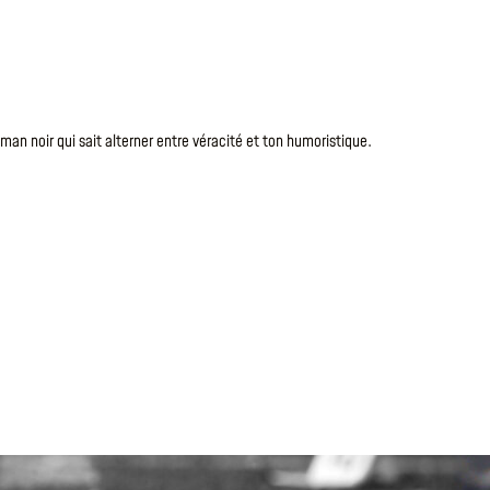
Le
6 Août 20
NOS D
man noir qui sait alterner entre véracité et ton humoristique.
Anna Bailey 
des thèmes ha
LIRE LA