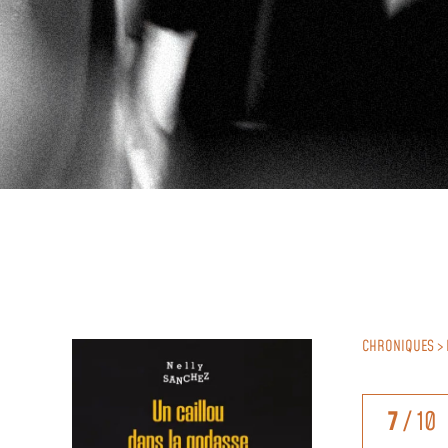
CHRONIQUES > 
7
/ 10