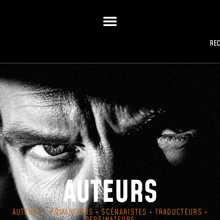
RE
AUTEURS
AUTEURS • ROMANCIERS • SCÉNARISTES • TRADUCTEURS •