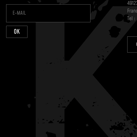
4912
Fran
Tel :
OK