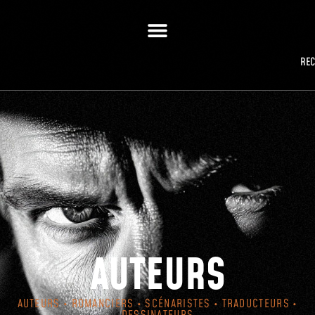
RE
AUTEURS
AUTEURS • ROMANCIERS • SCÉNARISTES • TRADUCTEURS •