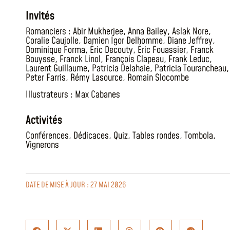
Invités
Romanciers :
Abir Mukherjee
,
Anna Bailey
,
Aslak Nore
,
Coralie Caujolle
,
Damien Igor Delhomme
,
Diane Jeffrey
,
Dominique Forma
,
Éric Decouty
,
Éric Fouassier
,
Franck
Bouysse
,
Franck Linol
,
François Clapeau
,
Frank Leduc
,
Laurent Guillaume
,
Patricia Delahaie
,
Patricia Tourancheau
,
Peter Farris
,
Rémy Lasource
,
Romain Slocombe
Illustrateurs :
Max Cabanes
Activités
Conférences
,
Dédicaces
,
Quiz
,
Tables rondes
,
Tombola
,
Vignerons
DATE DE MISE À JOUR : 27 MAI 2026