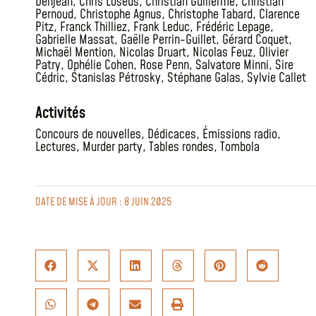
Denjean
,
Chris Loseus
,
Christian Guillerme
,
Christian
Pernoud
,
Christophe Agnus
,
Christophe Tabard
,
Clarence
Pitz
,
Franck Thilliez
,
Frank Leduc
,
Frédéric Lepage
,
Gabrielle Massat
,
Gaëlle Perrin-Guillet
,
Gérard Coquet
,
Michaël Mention
,
Nicolas Druart
,
Nicolas Feuz
,
Olivier
Patry
,
Ophélie Cohen
,
Rose Penn
,
Salvatore Minni
,
Sire
Cédric
,
Stanislas Pétrosky
,
Stéphane Galas
,
Sylvie Callet
Activités
Concours de nouvelles
,
Dédicaces
,
Émissions radio
,
Lectures
,
Murder party
,
Tables rondes
,
Tombola
DATE DE MISE À JOUR : 8 JUIN 2025