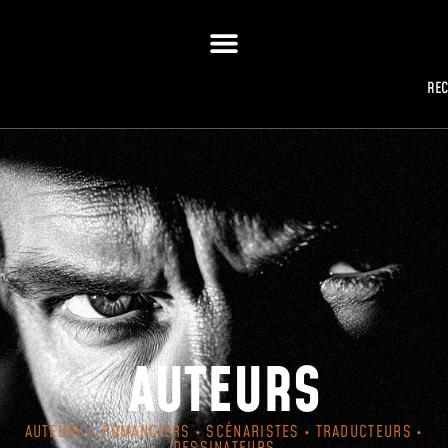
RE
AUTEURS
AUTEURS • ROMANCIERS • SCÉNARISTES • TRADUCTEURS •