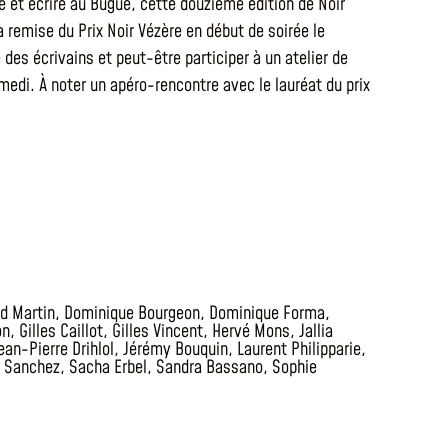
e et écrire au Bugue, cette douzième édition de Noir
a remise du Prix Noir Vézère en début de soirée le
des écrivains et peut-être participer à un atelier de
edi. À noter un apéro-rencontre avec le lauréat du prix
d Martin
,
Dominique Bourgeon
,
Dominique Forma
,
on
,
Gilles Caillot
,
Gilles Vincent
,
Hervé Mons
,
Jallia
ean-Pierre Drihlol
,
Jérémy Bouquin
,
Laurent Philipparie
,
y Sanchez
,
Sacha Erbel
,
Sandra Bassano
,
Sophie