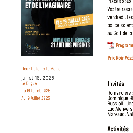
Placée sous 
Vézère rassem
vendredi, le
police scien
au Golf de la
Programm
Prix Noir Véz
Lieu : Halle De La Mairie
juillet 18, 2025
Invités
Le Bugue
Du 18 Juillet 2025
Romanciers 
Dominique R
Au 19 Juillet 2025
Russialli
,
Je
Luc Alenvers
Marvaud
,
Val
Activités