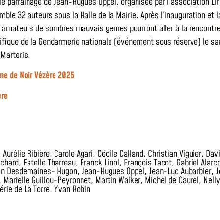
le parrainage de Jean-Hugues Oppel, organisée par l’association Lir
ble 32 auteurs sous la Halle de la Mairie. Après l’inauguration et l
s amateurs de sombres mauvais genres pourront aller à la rencontre 
tifique de la Gendarmerie nationale (événement sous réserve) le sam
 Marterie.
e de Noir Vézère 2025
ère
:
Aurélie Ribière
,
Carole Agari
,
Cécile Calland
,
Christian Viguier
,
Davi
ichard
,
Estelle Tharreau
,
Franck Linol
,
François Tacot
,
Gabriel Alarc
an Desdemaines- Hugon
,
Jean-Hugues Oppel
,
Jean-Luc Aubarbier
,
J
,
Marielle Guillou-Peyronnet
,
Martin Walker
,
Michel de Caurel
,
Nell
érie de La Torre
,
Yvan Robin