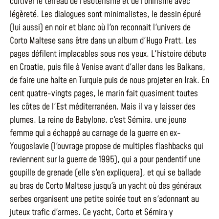
cultiver le terreau de l'ésotérisme et de l'onirisme avec
légèreté. Les dialogues sont minimalistes, le dessin épuré
(lui aussi) en noir et blanc où l'on reconnait l'univers de
Corto Maltese sans être dans un album d'Hugo Pratt. Les
pages défilent implacables sous nos yeux. L'histoire débute
en Croatie, puis file à Venise avant d'aller dans les Balkans,
de faire une halte en Turquie puis de nous projeter en Irak. En
cent quatre-vingts pages, le marin fait quasiment toutes
les côtes de l'Est méditerranéen. Mais il va y laisser des
plumes. La reine de Babylone, c'est Sémira, une jeune
femme qui a échappé au carnage de la guerre en ex-
Yougoslavie (l'ouvrage propose de multiples flashbacks qui
reviennent sur la guerre de 1995), qui a pour pendentif une
goupille de grenade (elle s'en expliquera), et qui se ballade
au bras de Corto Maltese jusqu'à un yacht où des généraux
serbes organisent une petite soirée tout en s'adonnant au
juteux trafic d'armes. Ce yacht, Corto et Sémira y