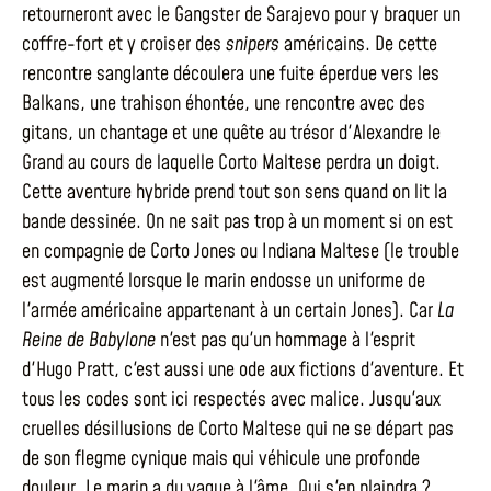
retourneront avec le Gangster de Sarajevo pour y braquer un
coffre-fort et y croiser des
snipers
américains. De cette
rencontre sanglante découlera une fuite éperdue vers les
Balkans, une trahison éhontée, une rencontre avec des
gitans, un chantage et une quête au trésor d'Alexandre le
Grand au cours de laquelle Corto Maltese perdra un doigt.
Cette aventure hybride prend tout son sens quand on lit la
bande dessinée. On ne sait pas trop à un moment si on est
en compagnie de Corto Jones ou Indiana Maltese (le trouble
est augmenté lorsque le marin endosse un uniforme de
l'armée américaine appartenant à un certain Jones). Car
La
Reine de Babylone
n'est pas qu'un hommage à l'esprit
d'Hugo Pratt, c'est aussi une ode aux fictions d'aventure. Et
tous les codes sont ici respectés avec malice. Jusqu'aux
cruelles désillusions de Corto Maltese qui ne se départ pas
de son flegme cynique mais qui véhicule une profonde
douleur. Le marin a du vague à l'âme. Qui s'en plaindra ?