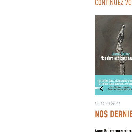
CONTINUEZ VO
Le
6 Août 2026
NOS DERNI
Anna Bailey nous plong