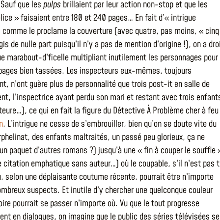
 Sauf que les
pulps
brillaient par leur action non-stop et que les
lice » faisaient entre 180 et 240 pages… En fait d’« intrigue
, comme le proclame la couverture (avec quatre, pas moins, « cinq
gis de nulle part puisqu’il n’y a pas de mention d’origine !), on a dro
ue marabout-d’ficelle multipliant inutilement les personnages pour
pages bien tassées. Les inspecteurs eux-mêmes, toujours
t, n’ont guère plus de personnalité que trois post-it en salle de
t, l’inspectrice ayant perdu son mari et restant avec trois enfant
eure…), ce qui en fait la figure du Détective À Problème cher à feu
n
. L’intrigue ne cesse de s’embrouiller, bien qu’on se doute vite du
rphelinat, des enfants maltraités, un passé peu glorieux, ça ne
 un paquet d’autres romans ?) jusqu’à une « fin à couper le souffle 
e citation emphatique sans auteur…) où le coupable, s’il n’est pas t
, selon une déplaisante coutume récente, pourrait être n’importe
ombreux suspects. Et inutile d’y chercher une quelconque couleur
toire pourrait se passer n’importe où. Vu que le tout progresse
ent en dialogues, on imagine que le public des séries télévisées se