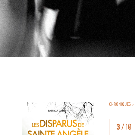
CHRONIQUES > 
3
/ 10