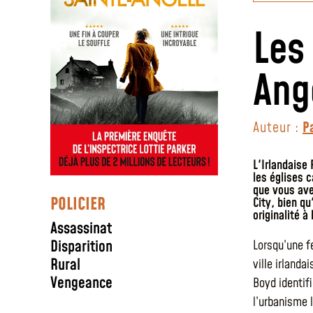
Les
Ang
Auteur :
P
L'Irlandaise
les églises 
que vous ave
POLICIER
City, bien qu
originalité à
Assassinat
Disparition
Lorsqu’une f
Rural
ville irlanda
Vengeance
Boyd identif
l’urbanisme 