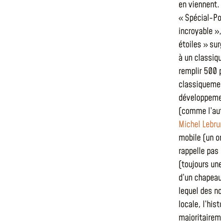
en viennent.
« Spécial-Po
incroyable »
étoiles » sur
à un classiq
remplir 500 
classiquemen
développemen
(comme l’aut
Michel Lebru
mobile (un o
rappelle pas
(toujours un
d’un chapeau
lequel des n
locale, l’his
majoritairem