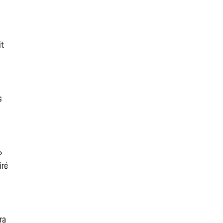
it
s
»
iré
ra