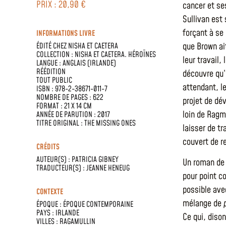
PRIX : 20,90 €
cancer et se
Sullivan est 
forçant à se
INFORMATIONS LIVRE
que Brown ait
ÉDITÉ CHEZ
NISHA ET CAETERA
COLLECTION :
NISHA ET CAETERA. HÉROÏNES
leur travail
LANGUE :
ANGLAIS (IRLANDE)
RÉÉDITION
découvre qu’
TOUT PUBLIC
attendant, le
ISBN : 978-2-38671-011-7
NOMBRE DE PAGES : 622
projet de dé
FORMAT : 21 X 14 CM
loin de Ragm
ANNÉE DE PARUTION : 2017
TITRE ORIGINAL : THE MISSING ONES
laisser de tr
couvert de re
CRÉDITS
AUTEUR(S) :
PATRICIA GIBNEY
Un roman de 
TRADUCTEUR(S) :
JEANNE HENEUG
pour point c
possible ave
CONTEXTE
mélange de
ÉPOQUE :
ÉPOQUE CONTEMPORAINE
PAYS :
IRLANDE
Ce qui, diso
VILLES :
RAGAMULLIN