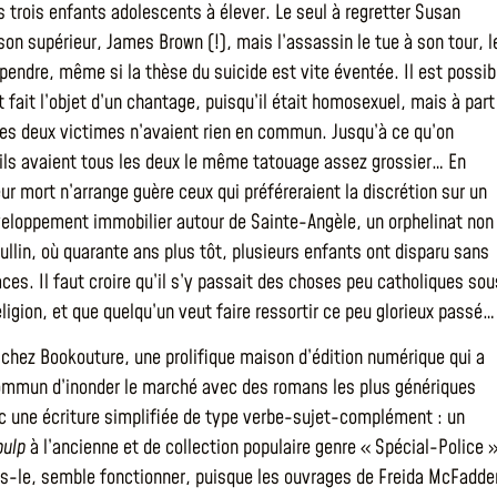
s trois enfants adolescents à élever. Le seul à regretter Susan
son supérieur, James Brown (!), mais l’assassin le tue à son tour, l
 pendre, même si la thèse du suicide est vite éventée. Il est possib
 fait l’objet d’un chantage, puisqu’il était homosexuel, mais à part
, les deux victimes n’avaient rien en commun. Jusqu’à ce qu’on
ils avaient tous les deux le même tatouage assez grossier… En
ur mort n’arrange guère ceux qui préféreraient la discrétion sur un
veloppement immobilier autour de Sainte-Angèle, un orphelinat non
ullin, où quarante ans plus tôt, plusieurs enfants ont disparu sans
aces. Il faut croire qu’il s’y passait des choses peu catholiques sou
ligion, et que quelqu’un veut faire ressortir ce peu glorieux passé…
chez Bookouture, une prolifique maison d’édition numérique qui a
ommun d’inonder le marché avec des romans les plus génériques
c une écriture simplifiée de type verbe-sujet-complément : un
pulp
à l’ancienne et de collection populaire genre « Spécial-Police »
ns-le, semble fonctionner, puisque les ouvrages de Freida McFadde