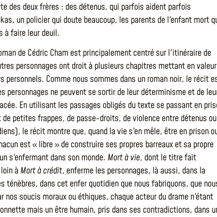
ute des deux frères : des détenus, qui parfois aident parfois
kas, un policier qui doute beaucoup, les parents de l'enfant mort q
s à faire leur deuil.
oman de Cédric Cham est principalement centré sur l'itinéraire de
utres personnages ont droit à plusieurs chapitres mettant en valeur
rs personnels. Comme nous sommes dans un roman noir, le récit e
les personnages ne peuvent se sortir de leur déterminisme et de leu
racée. En utilisant les passages obligés du texte se passant en pri
t de petites frappes, de passe-droits, de violence entre détenus ou
iens), le récit montre que, quand la vie s'en mêle, être en prison o
chacun est « libre » de construire ses propres barreaux et sa propre
cun s'enfermant dans son monde.
Mort à vie
, dont le titre fait
 loin à
Mort à crédit
, enferme les personnages, là aussi, dans la
les ténèbres, dans cet enfer quotidien que nous fabriquons, que nou
r nos soucis moraux ou éthiques, chaque acteur du drame n'étant
onnette mais un être humain, pris dans ses contradictions, dans u