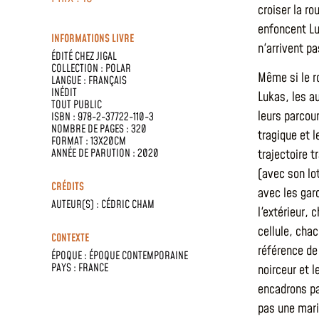
croiser la ro
enfoncent Lu
INFORMATIONS LIVRE
n'arrivent pa
ÉDITÉ CHEZ
JIGAL
COLLECTION :
POLAR
Même si le r
LANGUE :
FRANÇAIS
INÉDIT
Lukas, les a
TOUT PUBLIC
leurs parcou
ISBN : 978-2-37722-110-3
NOMBRE DE PAGES : 320
tragique et 
FORMAT : 13X20CM
ANNÉE DE PARUTION : 2020
trajectoire t
(avec son lo
CRÉDITS
avec les gard
AUTEUR(S) :
CÉDRIC CHAM
l'extérieur, 
cellule, cha
CONTEXTE
référence de
ÉPOQUE :
ÉPOQUE CONTEMPORAINE
PAYS :
FRANCE
noirceur et 
encadrons pa
pas une mari