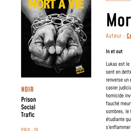
Mor
Auteur :
C
In et out
Lukas est le 
sent en dett
renverse un e
casier judici
NOIR
homicide invo
Prison
fauché meurt
Social
sombres, le 
Trafic
étudiante qui
s'enflammer 
PRIX : 19