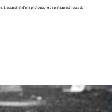
le. L’assassinat d’une photographe de plateau est l’occasion
Après s’être
en faisant to
fantastiques
LIRE LA