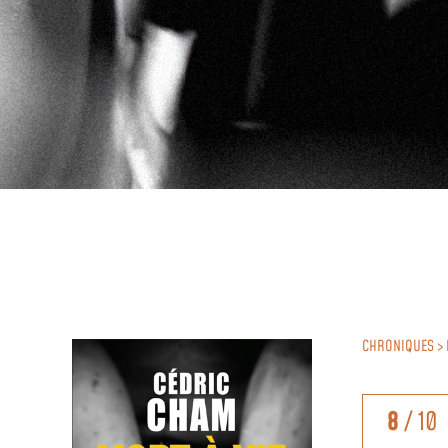
CHRONIQUES > 
8
/ 10