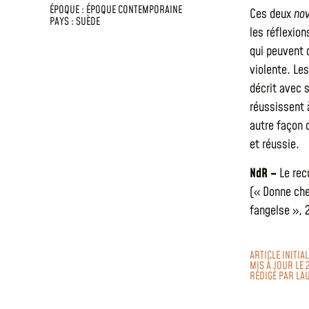
ÉPOQUE :
ÉPOQUE CONTEMPORAINE
Ces deux
nov
PAYS :
SUÈDE
les réflexio
qui peuvent 
violente. Les
décrit avec s
réussissent à
autre façon 
et réussie.
NdR –
Le rec
(« Donne che
fangelse », 
ARTICLE INITI
MIS À JOUR LE 
RÉDIGÉ PAR
LA