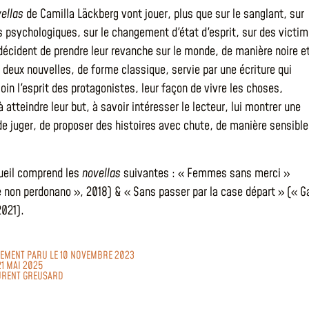
ellas
de Camilla Läckberg vont jouer, plus que sur le sanglant, sur
ns psychologiques, sur le changement d'état d'esprit, sur des victi
décident de prendre leur revanche sur le monde, de manière noire e
 deux nouvelles, de forme classique, servie par une écriture qui
oin l'esprit des protagonistes, leur façon de vivre les choses,
 atteindre leur but, à savoir intéresser le lecteur, lui montrer une
de juger, de proposer des histoires avec chute, de manière sensible
ueil comprend les
novellas
suivantes : « Femmes sans merci »
 non perdonano », 2018) & « Sans passer par la case départ » (« Ga
2021).
ALEMENT PARU LE 10 NOVEMBRE 2023
21 MAI 2025
URENT GREUSARD