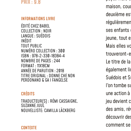
PRIX : 9.8
maison, couc
deuxième est
INFORMATIONS LIVRE
régulièrement
ÉDITÉ CHEZ
BABEL
ses enfants 
COLLECTION :
NOIR
LANGUE :
SUÉDOIS
jeune, tout 
INÉDIT
Mais elles v
TOUT PUBLIC
NUMÉRO COLLECTION : 300
trouveront-e
ISBN : 978-2-330-18384-4
NOMBRE DE PAGES : 244
Le titre de 
FORMAT : 11X18CM
également lim
ANNÉE DE PARUTION : 2018
TITRE ORIGINAL : DONNE CHE NON
Suédois et S
PERDONANO & GA I FANGELSE
l'on tombe su
une action à 
CRÉDITS
jeu devient c
TRADUCTEUR(S) :
RÉMI CASSAIGNE
,
SUZANNE JUUL
des amis, ré
NOUVELLISTE: CAMILLA LÄCKBERG
découvrir de
comment se s
CONTEXTE