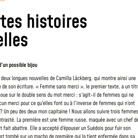
ites histoires
elles
d'un possible bijou
s deux longues nouvelles de Camilla Läckberg, qui montre ainsi une
e de son écriture. « Femme sans merci », le premier texte, a un tit
 joue sur le double sens du mot merci : s'agit-il de femmes qui ne
cun merci pour ce qu'elles font ou à l'inverse de femmes qui n'ont
 ? Un peu des deux mon capitaine ! Nous allons suivre trois femme
ntrasté. La première est une femme russe, maquée avec un chef d
t fait abattre. Elle a accepté d'épouser un Suédois pour fuir son
st tombé sur un macho de première qui la tient enfermée dans sa