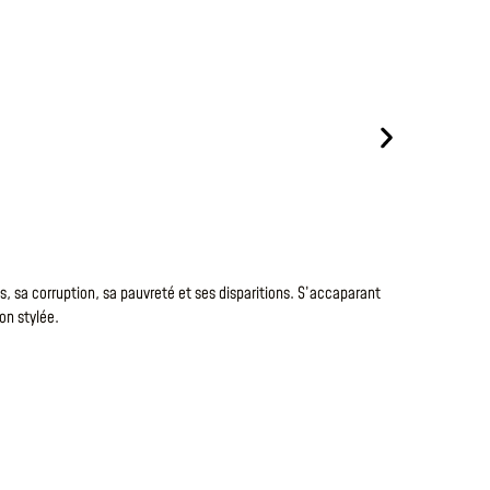
Le
5 Août 20
LA MO
s, sa corruption, sa pauvreté et ses disparitions. S’accaparant
Nicolas Bouq
on stylée.
séculaire et
LIRE LA