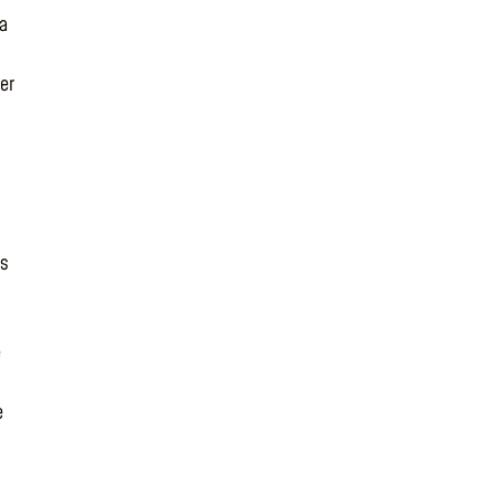
La
er
es
e
e