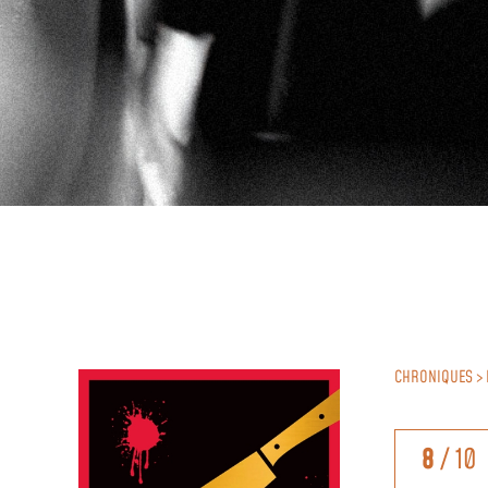
CHRONIQUES > 
8
/ 10