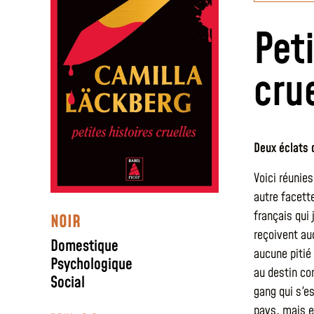
Pet
cru
Deux éclats 
Voici réunie
autre facett
français qui
NOIR
reçoivent au
Domestique
aucune pitié
Psychologique
au destin co
Social
gang qui s'es
pays, mais e