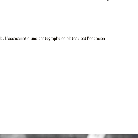
Le
7 Août 20
TANTE
le. L’assassinat d’une photographe de plateau est l’occasion
Après s’être
en faisant to
fantastiques
LIRE LA