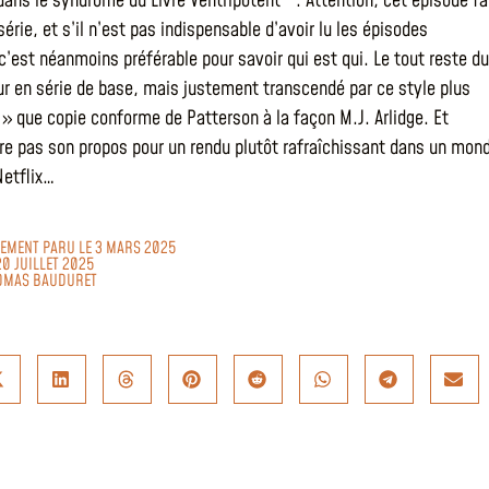
ans le syndrome du Livre Ventripotent
. Attention, cet épisode fa
série, et s’il n’est pas indispensable d’avoir lu les épisodes
c’est néanmoins préférable pour savoir qui est qui. Le tout reste du
ueur en série de base, mais justement transcendé par ce style plus
e » que copie conforme de Patterson à la façon M.J. Arlidge. Et
tire pas son propos pour un rendu plutôt rafraîchissant dans un mon
Netflix…
ALEMENT PARU LE 3 MARS 2025
20 JUILLET 2025
OMAS BAUDURET