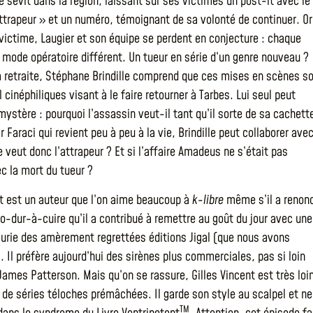
e sévit dans la région, laissant sur ses victimes un post-it avec le
ttrapeur » et un numéro, témoignant de sa volonté de continuer. Or
 victime, Laugier et son équipe se perdent en conjecture : chaque
 mode opératoire différent. Un tueur en série d’un genre nouveau ?
 retraite, Stéphane Brindille comprend que ces mises en scènes s
l cinéphiliques visant à le faire retourner à Tarbes. Lui seul peut
ystère : pourquoi l’assassin veut-il tant qu’il sorte de sa cachett
 Faraci qui revient peu à peu à la vie, Brindille peut collaborer ave
e veut donc l’attrapeur ? Et si l’affaire Amadeus ne s’était pas
c la mort du tueur ?
nt est un auteur que l’on aime beaucoup à
k-libre
même s’il a renon
éo-dur-à-cuire qu’il a contribué à remettre au goût du jour avec une
écurie des amèrement regrettées éditions Jigal (que nous avons
 Il préfère aujourd’hui des sirènes plus commerciales, pas si loin
 James Patterson. Mais qu’on se rassure, Gilles Vincent est très loi
 de séries téloches prémâchées. Il garde son style au scalpel et ne
TM