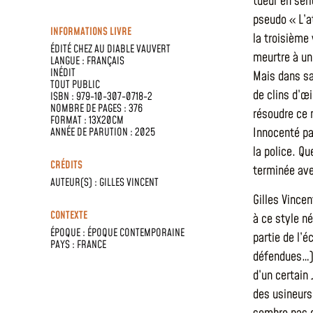
tueur en séri
pseudo « L’a
INFORMATIONS LIVRE
la troisième
ÉDITÉ CHEZ
AU DIABLE VAUVERT
meurtre à un
LANGUE :
FRANÇAIS
INÉDIT
Mais dans sa
TOUT PUBLIC
de clins d’œi
ISBN : 979-10-307-0718-2
NOMBRE DE PAGES : 376
résoudre ce m
FORMAT : 13X20CM
Innocenté par
ANNÉE DE PARUTION : 2025
la police. Qu
CRÉDITS
terminée ave
AUTEUR(S) :
GILLES VINCENT
Gilles Vince
CONTEXTE
à ce style n
ÉPOQUE :
ÉPOQUE CONTEMPORAINE
partie de l’
PAYS :
FRANCE
défendues…).
d’un certain
des usineurs