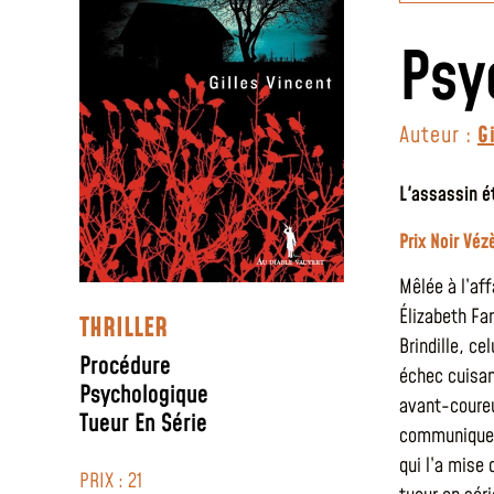
Psy
Auteur :
G
L'assassin é
Prix Noir Vé
Mêlée à l’af
Élizabeth Fa
THRILLER
Brindille, ce
Procédure
échec cuisan
Psychologique
avant-coureu
Tueur En Série
communiquer. 
qui l’a mise
PRIX : 21