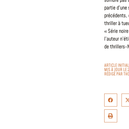
sombre pas d
partie d’une 
précédents, 
thriller à t
« Série noir
l’auteur n’é
de thrillers-
ARTICLE INITI
MIS À JOUR LE 
RÉDIGÉ PAR
TH