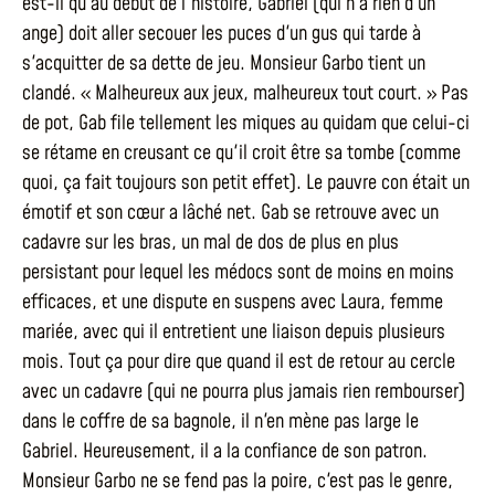
est-il qu'au début de l'histoire, Gabriel (qui n'a rien d'un
ange) doit aller secouer les puces d'un gus qui tarde à
s'acquitter de sa dette de jeu. Monsieur Garbo tient un
clandé. « Malheureux aux jeux, malheureux tout court. » Pas
de pot, Gab file tellement les miques au quidam que celui-ci
se rétame en creusant ce qu'il croit être sa tombe (comme
quoi, ça fait toujours son petit effet). Le pauvre con était un
émotif et son cœur a lâché net. Gab se retrouve avec un
cadavre sur les bras, un mal de dos de plus en plus
persistant pour lequel les médocs sont de moins en moins
efficaces, et une dispute en suspens avec Laura, femme
mariée, avec qui il entretient une liaison depuis plusieurs
mois. Tout ça pour dire que quand il est de retour au cercle
avec un cadavre (qui ne pourra plus jamais rien rembourser)
dans le coffre de sa bagnole, il n'en mène pas large le
Gabriel. Heureusement, il a la confiance de son patron.
Monsieur Garbo ne se fend pas la poire, c'est pas le genre,