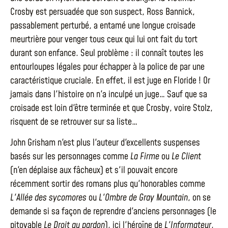
Crosby est persuadée que son suspect, Ross Bannick,
passablement perturbé, a entamé une longue croisade
meurtrière pour venger tous ceux qui lui ont fait du tort
durant son enfance. Seul problème : il connaît toutes les
entourloupes légales pour échapper à la police de par une
caractéristique cruciale. En effet, il est juge en Floride ! Or
jamais dans l'histoire on n'a inculpé un juge… Sauf que sa
croisade est loin d'être terminée et que Crosby, voire Stolz,
risquent de se retrouver sur sa liste…
John Grisham n'est plus l'auteur d'excellents suspenses
basés sur les personnages comme
La Firme
ou
Le Client
(n'en déplaise aux fâcheux) et s'il pouvait encore
récemment sortir des romans plus qu'honorables comme
L'Allée des sycomores
ou
L'Ombre de Gray Mountain
, on se
demande si sa façon de reprendre d'anciens personnages (le
pitoyable
Le Droit au pardon
), ici l'héroïne de
L'Informateur
,