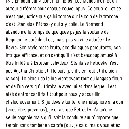
(« L'Embaumeur » donc), un héros (Luc Mandoline), et un
auteur différent pour chaque nouvel opus. Ce coup-ci, et ce
n'est que justice que ça lui tombe sur le coin de la tronche,
c'est Stanislas Pétrosky qui s'y colle. Le Normand
abandonne le temps de quelques pages la soutane de
Requiem le curé de choc, mais pas sa ville adorée : Le
Havre. Son style reste brute, ses dialogues percutants, son
intrigue efficace, et on sent qu'il s'est beaucoup amusé à
être infidèle à Esteban Lehydeux. Stanislas Pétrosky n'est
pas Agatha Christie et il le sait (pis il s'en fout et il a bien
raison). Le plaisir de le lire vient avant tout du langage fleuri
et de l'univers qu'il trimballe avec lui et dans lequel il est
aisé d'entrer car il fait tout pour nous y accueillir
chaleureusement. Si je devais tenter une métaphore à la con
(vous êtes prévenus), je dirais que Pétrosky n'a qu'une
seule bagnole mais qu'il sait la conduire sur n'importe quel
terrain sans tomber en carafe (oui, je sais, mais vous étiez