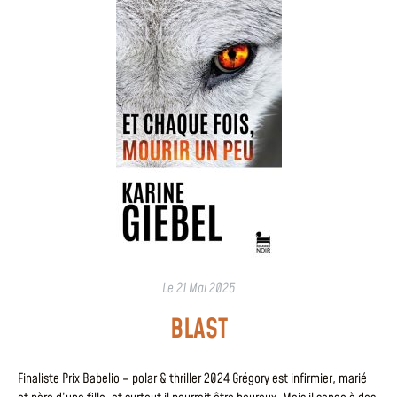
Le
21 Mai 2025
BLAST
Finaliste Prix Babelio – polar & thriller 2024 Grégory est infirmier, marié