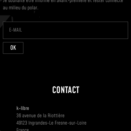
Je souhaite être informé en avant-première et rester connecté
au milieu du polar.
OK
CONTACT
k-libre
36 avenue de la Riottière
49123 Ingrandes-Le Fresne-sur-Loire
France