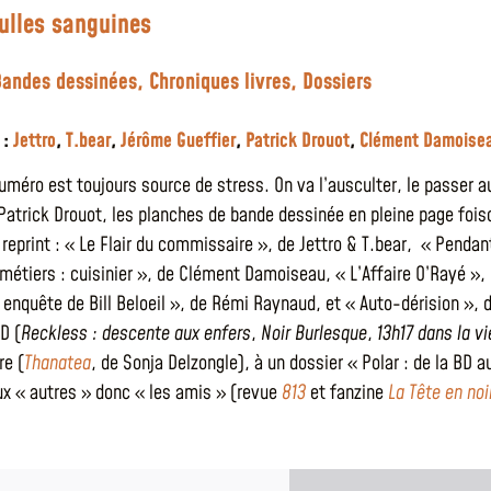
ulles sanguines
Bandes dessinées
,
Chroniques livres
,
Dossiers
 :
Jettro
,
T.bear
,
Jérôme Gueffier
,
Patrick Drouot
,
Clément Damoise
uméro est toujours source de stress. On va l’ausculter, le passer a
 Patrick Drouot, les planches de bande dessinée en pleine page foi
u reprint : « Le Flair du commissaire », de Jettro & T.bear, « Pend
 métiers : cuisinier », de Clément Damoiseau, « L’Affaire O’Rayé », 
 enquête de Bill Beloeil », de Rémi Raynaud, et « Auto-dérision », d
D (
Reckless : descente aux enfers
,
Noir Burlesque
,
13h17 dans la v
re (
Thanatea
, de Sonja Delzongle), à un dossier « Polar : de la BD a
x « autres » donc « les amis » (revue
813
et fanzine
La Tête en noi