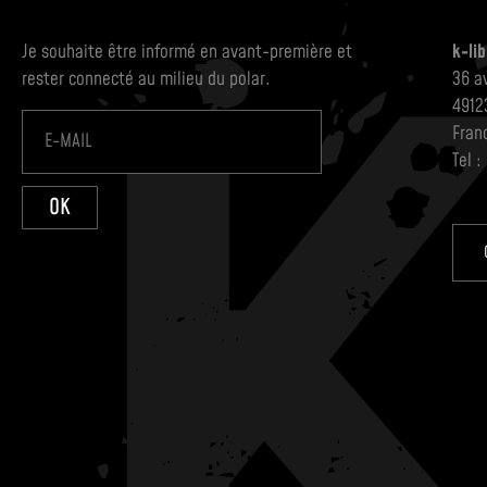
Je souhaite être informé en avant-première et
k-lib
rester connecté au milieu du polar.
36 a
4912
Fran
Tel :
OK