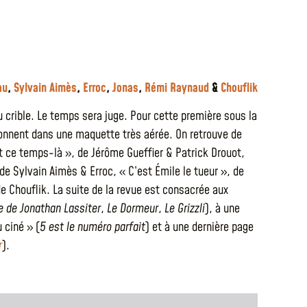
au
,
Sylvain Aimès
,
Erroc
,
Jonas
,
Rémi Raynaud
&
Chouflik
u crible. Le temps sera juge. Pour cette première sous la
sonnent dans une maquette très aérée. On retrouve de
ant ce temps-là », de Jérôme Gueffier & Patrick Drouot,
de Sylvain Aimès & Erroc, « C’est Émile le tueur », de
e Chouflik. La suite de la revue est consacrée aux
ie de Jonathan Lassiter
,
Le Dormeur
,
Le Grizzli
), à une
u ciné » (
5 est le numéro parfait
) et à une dernière page
r
).