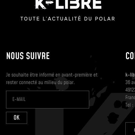
NOUS SUIVRE
CO
Je souhaite être informé en avant-première et
k-lib
rester connecté au milieu du polar.
36 a
4912
Fran
Tel :
OK