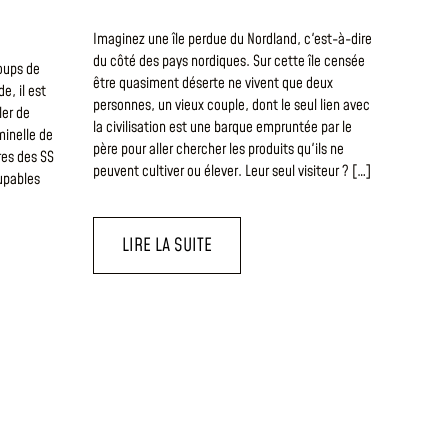
Imaginez une île perdue du Nordland, c'est-à-dire
du côté des pays nordiques. Sur cette île censée
coups de
être quasiment déserte ne vivent que deux
e, il est
personnes, un vieux couple, dont le seul lien avec
ler de
la civilisation est une barque empruntée par le
iminelle de
père pour aller chercher les produits qu'ils ne
dres des SS
peuvent cultiver ou élever. Leur seul visiteur ? […]
oupables
LIRE LA SUITE