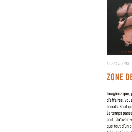
Le
21 Avr 2013
ZONE D
Imaginez que, 
d'affaires, vou
banals. Sauf q
Le temps passe
part. Qu'avez-vo
que tout d'un c