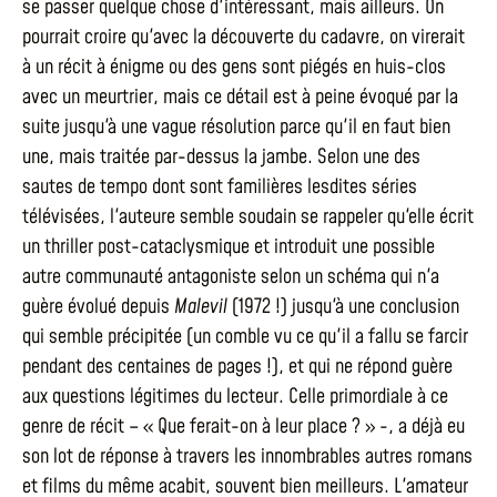
se passer quelque chose d'intéressant, mais ailleurs. On
pourrait croire qu'avec la découverte du cadavre, on virerait
à un récit à énigme ou des gens sont piégés en huis-clos
avec un meurtrier, mais ce détail est à peine évoqué par la
suite jusqu'à une vague résolution parce qu'il en faut bien
une, mais traitée par-dessus la jambe. Selon une des
sautes de tempo dont sont familières lesdites séries
télévisées, l'auteure semble soudain se rappeler qu'elle écrit
un thriller post-cataclysmique et introduit une possible
autre communauté antagoniste selon un schéma qui n'a
guère évolué depuis
Malevil
(1972 !) jusqu'à une conclusion
qui semble précipitée (un comble vu ce qu'il a fallu se farcir
pendant des centaines de pages !), et qui ne répond guère
aux questions légitimes du lecteur. Celle primordiale à ce
genre de récit – « Que ferait-on à leur place ? » -, a déjà eu
son lot de réponse à travers les innombrables autres romans
et films du même acabit, souvent bien meilleurs. L'amateur